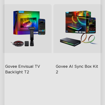
Govee Envisual TV 
Govee AI Sync Box Kit 
Backlight T2
2
Govee Envisual Technology
Upgraded HDMI 2.1
Innovative Dual Camera
Supports VRR and ALLM
Design
Industry-First AI-Chips
Enhanced RGBIC Lighting