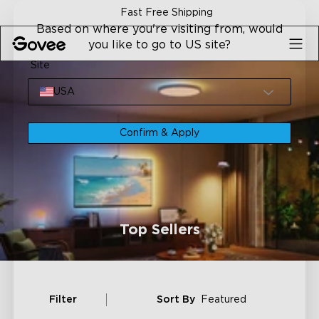
Skip to content
Fast Free Shipping
Based on where you're visiting from, would
you like to go to US site?
Site
USA
Confirm & Apply
Top Sellers
Filter
Sort By
Featured