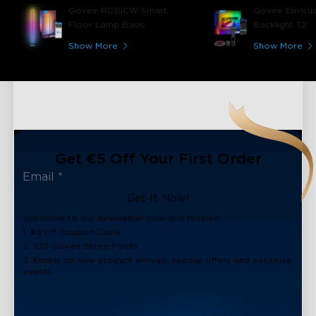
sofort überzeugt. Die Funktionen
Govee RGBICW Smart
Govee Envisua
der App, die unterschiedlichen Modi
Floor Lamp Basic
Backlight T2
sind einfach nur top. Die Lampe
wird nicht das letzte Produkt von
Show More
Show More
Govee bleiben was ich gekauft
habe!!!!!!
Get €5 Off Your First Order
Get It Now!
Subscribe to our newsletter now and receive:
1. €5 off Coupon Code
2. 100 Govee Store Points
3. Emails on new product arrivals, special offers and exclusive
events