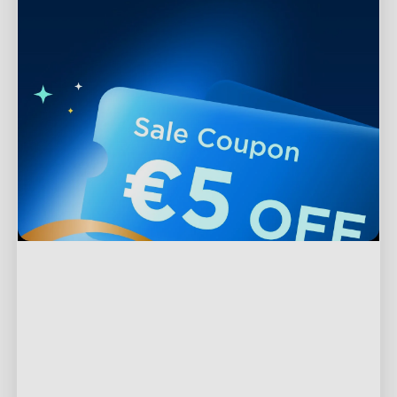
Support
Contact Us
Explore
FAQs
About Govee
Products
Returns & Refunds
About GoveeLife
TV Lights