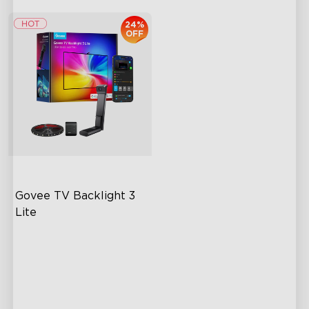
24%
OFF
Govee TV Backlight 3 
Lite
Fish-Eye Correction Camera
Technology
Upgraded Envisual
Technology
4-in-1 Lamp Beads