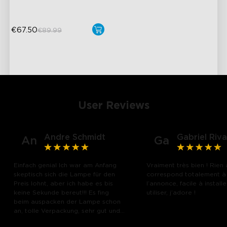
€67.50
€89.99
User Reviews
Andre Schmidt
Gabriel Riva
An
Ga
Einfach genial Ich war am Anfang
Vraiment très bien ! Rien 
skeptisch sich die Lampe für den
correspond totalement à
Preis lohnt, aber ich habe es bis
l’annonce, facile à installe
close
keine Sekunde bereut!!! Es fing
utiliser, j’adore !
beim auspacken der Lampe schon
an, tolle Verpackung, sehr gut und
hochwertig verpackt und das