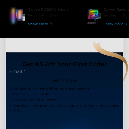
Material der Lampe haben mich
sofort überzeugt. Die Funktionen
Govee RGBICW Smart
Govee Envisua
der App, die unterschiedlichen Modi
Floor Lamp Basic
Backlight T2
sind einfach nur top. Die Lampe
wird nicht das letzte Produkt von
Show More
Show More
Govee bleiben was ich gekauft
habe!!!!!!
Get €5 Off Your First Order
Get It Now!
Subscribe to our newsletter now and receive:
1. €5 off Coupon Code
2. 100 Govee Store Points
3. Emails on new product arrivals, special offers and exclusive
events