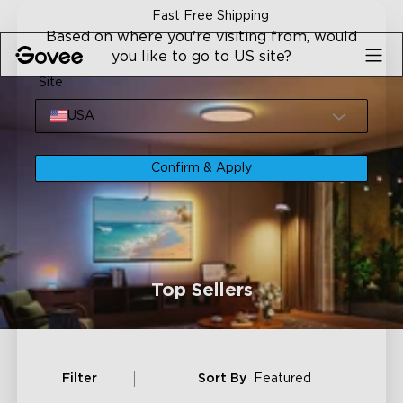
Skip to content
Fast Free Shipping
Based on where you're visiting from, would
you like to go to US site?
Site
USA
Confirm & Apply
Top Sellers
Filter
Sort By
Featured