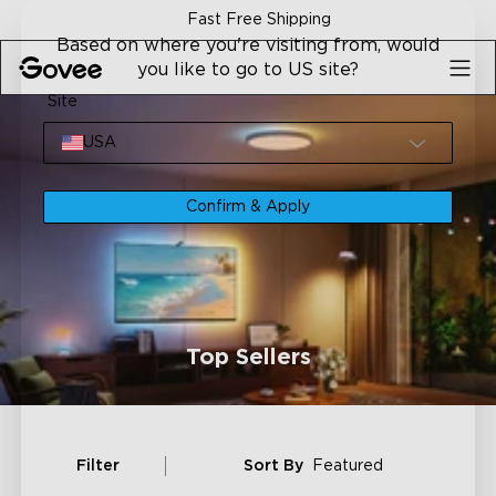
Skip to content
Fast Free Shipping
Based on where you're visiting from, would
you like to go to US site?
Site
USA
Confirm & Apply
Top Sellers
Filter
Sort By
Featured