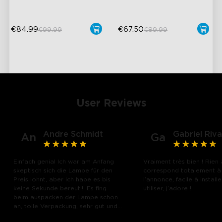
€84.99
€67.50
€99.99
€89.99
User Reviews
Andre Schmidt
Gabriel Riva
An
Ga
Einfach genial Ich war am Anfang
Vraiment très bien ! Rien 
skeptisch sich die Lampe für den
correspond totalement à
Preis lohnt, aber ich habe es bis
l’annonce, facile à installe
keine Sekunde bereut!!! Es fing
utiliser, j’adore !
close
beim auspacken der Lampe schon
an, tolle Verpackung, sehr gut und
hochwertig verpackt und das