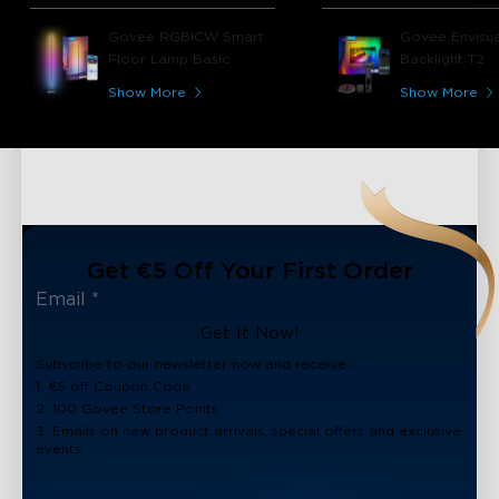
Material der Lampe haben mich
sofort überzeugt. Die Funktionen
Govee RGBICW Smart
Govee Envisua
der App, die unterschiedlichen Modi
Floor Lamp Basic
Backlight T2
sind einfach nur top. Die Lampe
wird nicht das letzte Produkt von
Show More
Show More
Govee bleiben was ich gekauft
habe!!!!!!
Get €5 Off Your First Order
Get It Now!
Subscribe to our newsletter now and receive:
1. €5 off Coupon Code
2. 100 Govee Store Points
3. Emails on new product arrivals, special offers and exclusive
events