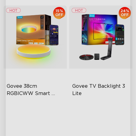
15%
24%
OFF
OFF
Govee 38cm 
Govee TV Backlight 3 
RGBICWW Smart 
Lite
Ceiling Light Pro
Planar Colorful Lighting
Fish-Eye Correction Camera
Effect
Technology
High-Intensity Lighting
Upgraded Envisual
Technology
Modern Style
4-in-1 Lamp Beads