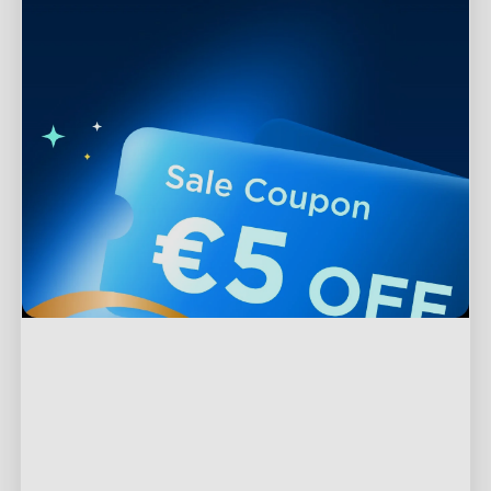
Support
Contact Us
Explore
FAQs
About Govee
Products
Returns & Refunds