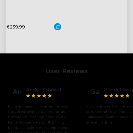
Industry-First AI-Chips
€239.99
close
User Reviews
Andre Schmidt
Gabriel Riva
An
Ga
Einfach genial Ich war am Anfang
Vraiment très bien ! Rien 
skeptisch sich die Lampe für den
correspond totalement à
Preis lohnt, aber ich habe es bis
l’annonce, facile à installe
keine Sekunde bereut!!! Es fing
utiliser, j’adore !
beim auspacken der Lampe schon