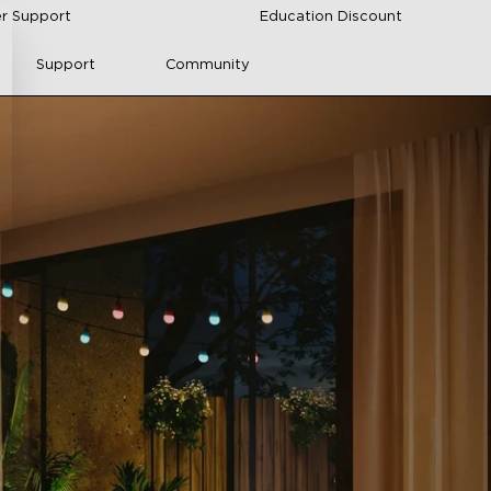
r Support
Education Discount
Support
Community