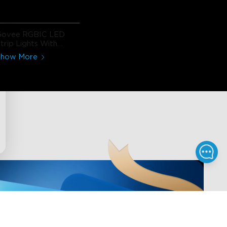
Govee RGBIC LED
trip Lights With
rotective Coating
Show More