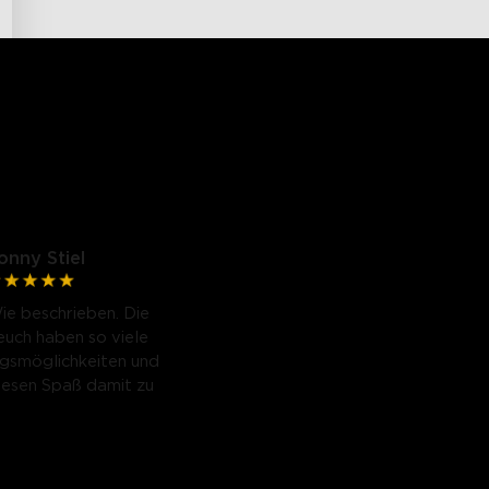
onny Stiel
ie beschrieben. Die
uch haben so viele
smöglichkeiten und
iesen Spaß damit zu