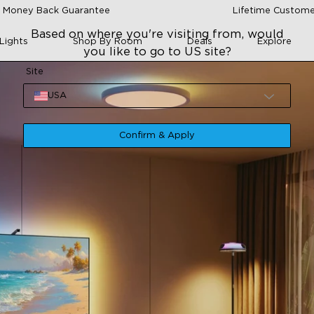
 Money Back Guarantee
Lifetime Custome
Based on where you're visiting from, would
Lights
Shop By Room
Deals
Explore
you like to go to US site?
Site
USA
Confirm & Apply