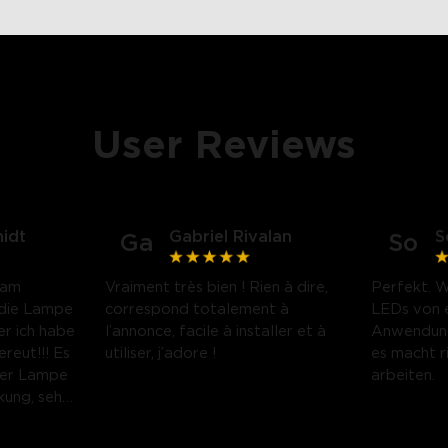
User Reviews
idt
Gabriel Rivalan
S
Ga
So
 am
Vraiment très bien ! Rien à dire,
Perfekt. W
 die Lampe
correspond totalement à
LEDs von e
er ich habe
l’annonce, facile à installer et à
Anwendung
reut!!! Es
utiliser, j’adore !
es macht r
der Lampe
arbeiten.
kung, sehr
erpackt
 Lampe