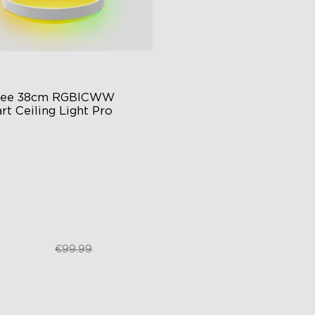
ee 38cm RGBICWW 
rt Ceiling Light Pro
nar Colorful Lighting Effect
gh-Intensity Lighting
dern Style
€84.99
€99.99