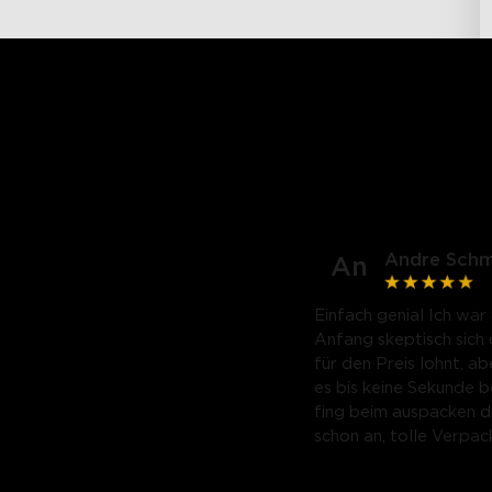
Andre Schm
An
Einfach genial Ich war
Anfang skeptisch sich
für den Preis lohnt, ab
es bis keine Sekunde be
fing beim auspacken 
schon an, tolle Verpac
gut und hochwertig v
und das Material der