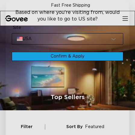
Skip to content
Fast Free Shipping
Based on where you're visiting from, would
you like to go to US site?
Site
USA
Confirm & Apply
Top Sellers
Filter
Sort By
Featured