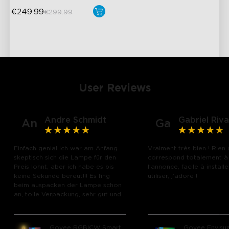
€249.99
€299.99
User Reviews
Andre Schmidt
Gabriel Riva
An
Ga
Einfach genial Ich war am Anfang
Vraiment très bien ! Rien 
skeptisch sich die Lampe für den
correspond totalement à
Preis lohnt, aber ich habe es bis
l’annonce, facile à installe
keine Sekunde bereut!!! Es fing
utiliser, j’adore !
beim auspacken der Lampe schon
close
an, tolle Verpackung, sehr gut und
hochwertig verpackt und das
Material der Lampe haben mich
sofort überzeugt. Die Funktionen
Govee RGBICW Smart
Govee Envisua