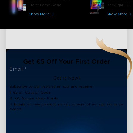
der App, die unterschiedlichen Modi
Floor Lamp Basic
Backlight T2
sind einfach nur top. Die Lampe
wird nicht das letzte Produkt von
Show More
Show More
Govee bleiben was ich gekauft
habe!!!!!!
Get €5 Off Your First Order
Get It Now!
Subscribe to our newsletter now and receive:
1. €5 off Coupon Code
2. 100 Govee Store Points
3. Emails on new product arrivals, special offers and exclusive
events