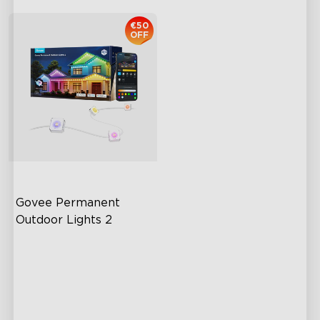
€50
OFF
Govee Permanent 
Outdoor Lights 2
AI Light Show
VHB Glue and Clips
Matter Support