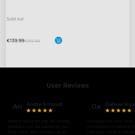
Easy Installation & Storage
Hands-Free Voice Control
Sold out
€139.99
€169.99
close
User Reviews
Andre Schmidt
Gabriel Riva
An
Ga
Einfach genial Ich war am Anfang
Vraiment très bien ! Rien 
skeptisch sich die Lampe für den
correspond totalement à
Preis lohnt, aber ich habe es bis
l’annonce, facile à installe