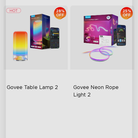
28%
25%
OFF
OFF
Govee Table Lamp 2
Govee Neon Rope 
Light 2
Newly Preset Modes
RGBIC Lighting Effects
DIY Creation Supported
Matter Compatible
Pat-to-Wake Mode
AI Lighting Bot