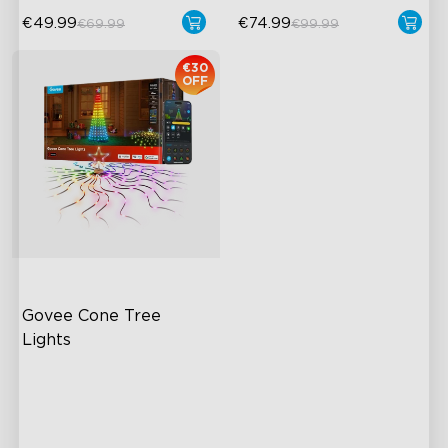
€49.99
€74.99
€69.99
€99.99
€30
OFF
Govee Cone Tree 
Lights
RGBIC & Individual Light
Control
IP67 Waterproof and