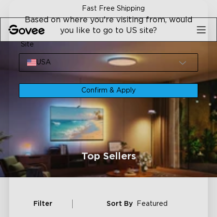
Skip to content
Fast Free Shipping
Based on where you're visiting from, would
you like to go to US site?
Site
USA
Confirm & Apply
Top Sellers
Filter
Sort By
Featured