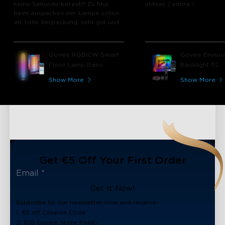
keine Sekunde bereut!!! Es fing
utiliser, j’adore !
beim auspacken der Lampe schon
an, tolle Verpackung, sehr gut und
hochwertig verpackt und das
Material der Lampe haben mich
sofort überzeugt. Die Funktionen
Govee RGBICW Smart
Govee Envisua
der App, die unterschiedlichen Modi
Floor Lamp Basic
Backlight T2
sind einfach nur top. Die Lampe
wird nicht das letzte Produkt von
Show More
Show More
Govee bleiben was ich gekauft
habe!!!!!!
Get €5 Off Your First Order
Get It Now!
Subscribe to our newsletter now and receive:
1. €5 off Coupon Code
2. 100 Govee Store Points