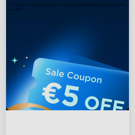
3. Emails on new product arrivals, special offers and exclusive
events
Support
Contact Us