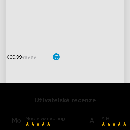
Kreativní DIY režim
RGBIC světelné efekty
Snadná instalace
Odolnost pro venkovní
použití
€69.99
€89.99
Uživatelské recenze
Mooie aanvulling
A.B.
Mo
A.