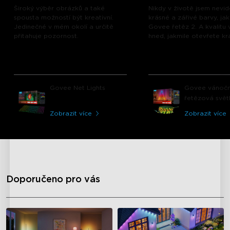
Široký výběr obrázků a také
Nikdy v životě jsem nevid
spousta možností být kreativní.
krásné a zářivé barvy, ja
Jedinečné v mém okolí a určitě
Govee řetěz 2. A kvalitu v
přitahuje pozornost.
hned, jakmile otevřete kra
Govee Net Lights
Govee vánočn
řetězová svět
Zobrazit více
Zobrazit více
close
Doporučeno pro vás