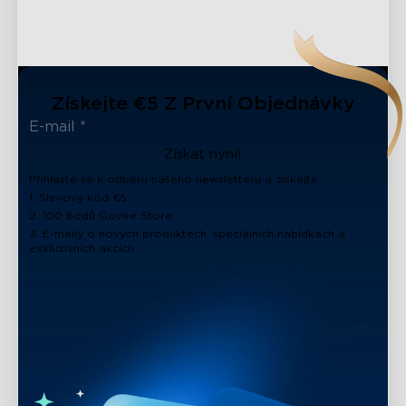
Získejte €5 Z První Objednávky
Získat nyní!
Přihlaste se k odběru našeho newsletteru a získejte:
1. Slevový kód €5
2. 100 bodů Govee Store
3. E-maily o nových produktech, speciálních nabídkách a
exkluzivních akcích