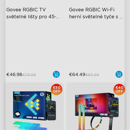
Govee RGBIC TV 
Govee RGBIC Wi-Fi 
světelné lišty pro 45-
herní světelné tyče s 
70 palcové televize
chytrým ovladačem
Zkušenosti s RGBIC
Světelné efekty RGBIC
osvětlením
Personalizace pro
Více velikostí televizorů
svépomocí
Osvětlení synchronizace
Různé scénické režimy
hudby
€46.98
€64.49
€79.99
€85.99
€50
€40
OFF
OFF