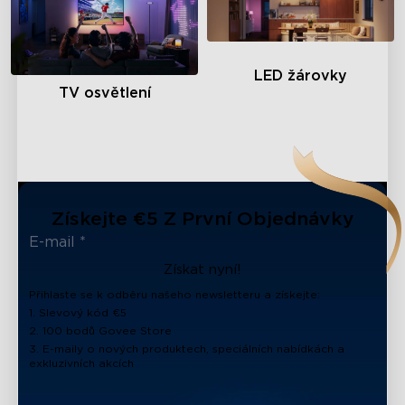
LED žárovky
TV osvětlení
Získejte €5 Z První Objednávky
Získat nyní!
Přihlaste se k odběru našeho newsletteru a získejte:
1. Slevový kód €5
2. 100 bodů Govee Store
3. E-maily o nových produktech, speciálních nabídkách a
exkluzivních akcích