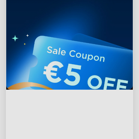
Podpora
Kontaktujte nás
Prozkoumat
Často kladené otázky
O společnosti Govee
Produkty v zápatí
Vrácení a refundace