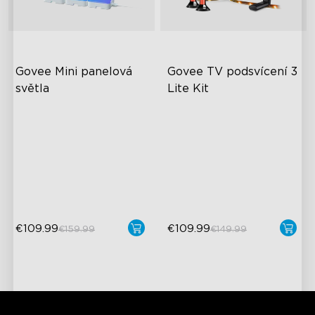
Govee Mini panelová 
Govee TV podsvícení 3 
světla
Lite Kit
Světelné efekty RGBIC
Vylepšený zážitek z
DreamView
Návrh pro kutily
Světelné korálky 4 v 1
Podpora rozšiřování a
spojování
Synchronizace videa a
zvuku
€109.99
€109.99
€159.99
€149.99
close