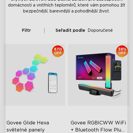
domácnosti a vnitřních teploměrů, které vám pomohou žít
bezpečnější, barevnější a pohodlnější život.
Filtr
Seřadit podle
Doporučené
€70
38%
OFF
OFF
Govee Glide Hexa 
Govee RGBICWW WiFi 
světelné panely
+ Bluetooth Flow Plus 