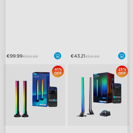
Light Bars
Světelné efekty RGBIC
Vzrušující zážitek ze
světelné stopy
Design pro kutily
Synchronizace hudebního
Animované efekty
režimu
Hlasové ovládání
€99.99
€43.21
€169.99
€69.99
41%
25%
OFF
OFF