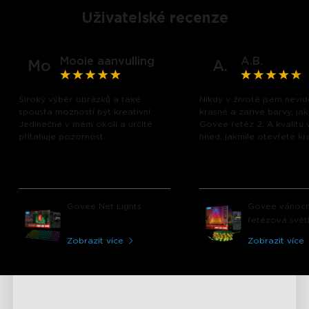
Uživatelské recenze
Mooie aanvulling
A.B.
Mo
A.
Široký výběr obrázků a také
Nikdy v životě jsem nevid
spousta možností být kreativní.
krásné a zářivé barvy, ja
Jedinečné v mém okolí a určitě
Govee řetěz 2. A kvalitu v
přitahuje pozornost.
hned, jakmile otevřete kra
Govee Net Lights
Govee vánočn
řetězová svět
Zobrazit více
Zobrazit více