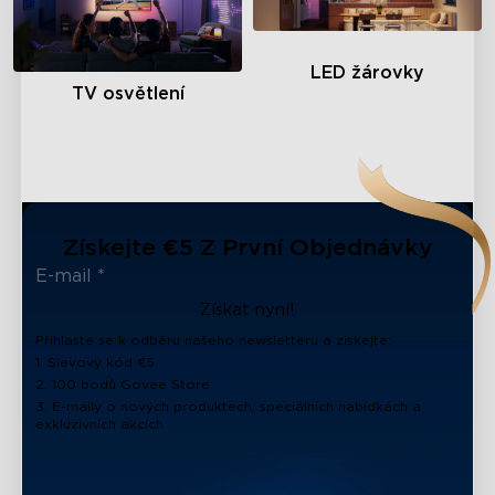
LED žárovky
TV osvětlení
Získejte €5 Z První Objednávky
Získat nyní!
Přihlaste se k odběru našeho newsletteru a získejte:
1. Slevový kód €5
2. 100 bodů Govee Store
3. E-maily o nových produktech, speciálních nabídkách a
exkluzivních akcích