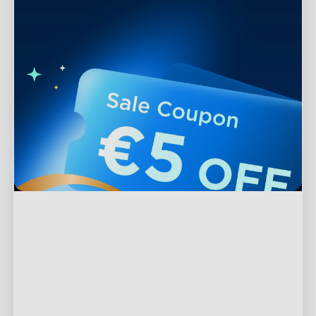
Podpora
Kontaktujte nás
Prozkoumat
Často kladené otázky
O společnosti Govee
Produkty v zápatí
Vrácení a refundace
O GoveeLife
TV osvětlení