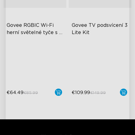
Govee RGBIC Wi-Fi 
Govee TV podsvícení 3 
herní světelné tyče s 
Lite Kit
chytrým ovladačem
Světelné efekty RGBIC
Vylepšený zážitek z
DreamView
Personalizace pro
svépomocí
Světelné korálky 4 v 1
Různé scénické režimy
Synchronizace videa a
zvuku
€64.49
€109.99
€85.99
€149.99
close