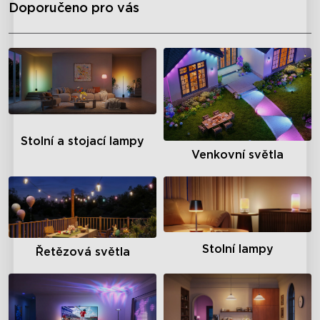
Doporučeno pro vás
Stolní a stojací lampy
Venkovní světla
Stolní lampy
Řetězová světla