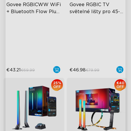
Govee RGBICWW WiFi 
Govee RGBIC TV 
+ Bluetooth Flow Plus 
světelné lišty pro 45-
Light Bars
70 palcové televize
Vzrušující zážitek ze
Zkušenosti s RGBIC
světelné stopy
osvětlením
Synchronizace hudebního
Více velikostí televizorů
režimu
Osvětlení synchronizace
Hlasové ovládání
hudby
€43.21
€46.98
€69.99
€79.99
25%
€40
OFF
OFF