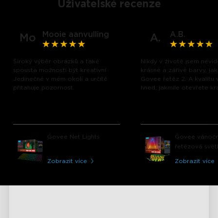
Uživatelské recenze
Mooie aanvulling
A.B.
Mo
A.
Široký výběr obrázků a také
Nikdy v životě jsem nevid
spousta možností být kreativní.
krásné a zářivé barvy, ja
Jedinečné v mém okolí a určitě
Govee řetěz 2. A kvalitu v
přitahuje pozornost.
hned, jakmile otevřete kra
Govee Net Lights
Govee vánočn
řetězová svět
Zobrazit více
Zobrazit více