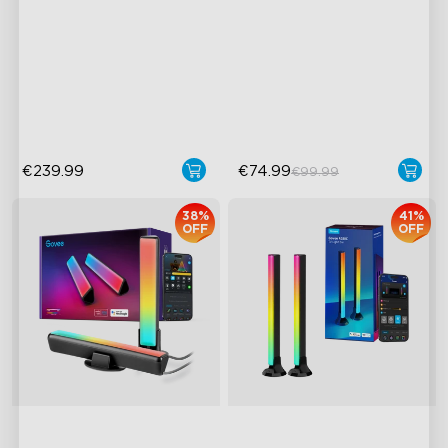
Vylepšené HDMI 2.1
Světelné efekty RGBIC
Podporuje VRR a ALLM
Kompatibilní s hmotou
První AI-Chipy v odvětví
Bot s umělou inteligencí pro
osvětlení
€239.99
€74.99
€99.99
38%
41%
OFF
OFF