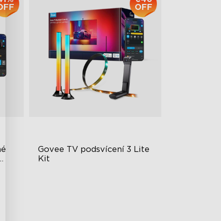
OFF
OFF
é 
Govee TV podsvícení 3 Lite 
Kit
ním
Vylepšený zážitek z DreamView
Světelné korálky 4 v 1
dby
Synchronizace videa a zvuku