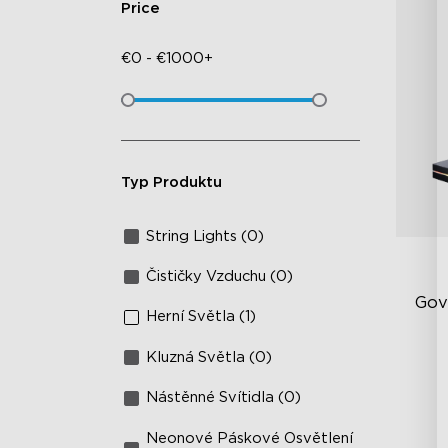
Price
€
0
-
€
1000+
Typ Produktu
String Lights (0)
Čističky Vzduchu (0)
Gov
Herní Světla (1)
Kluzná Světla (0)
Vy
Po
Nástěnné Svítidla (0)
Pr
Neonové Páskové Osvětlení