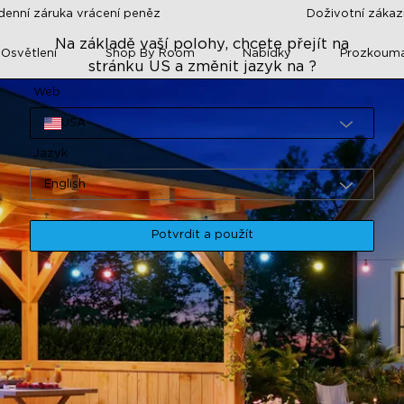
denní záruka vrácení peněz
Doživotní záka
Na základě vaší polohy, chcete přejít na
 Osvětlení
Shop By Room
Nabídky
Prozkoum
stránku US a změnit jazyk na ?
Web
USA
Jazyk
English
Potvrdit a použít