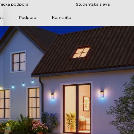
znická podpora
Studentská sleva
at
Podpora
Komunita