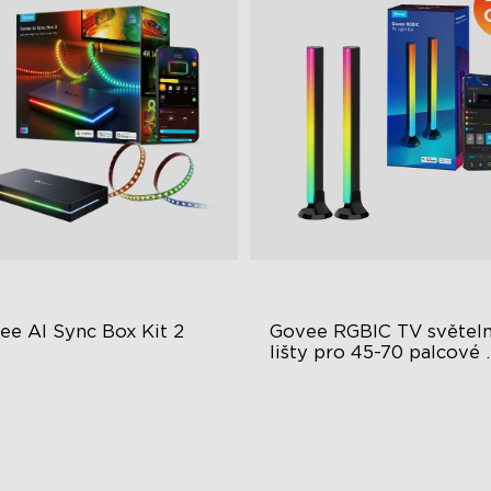
ee AI Sync Box Kit 2
Govee RGBIC TV světeln
lišty pro 45-70 palcové 
televize
lepšené HDMI 2.1
Zkušenosti s RGBIC osvětle
dporuje VRR a ALLM
Více velikostí televizorů
vní AI-Chipy v odvětví
Osvětlení synchronizace hu