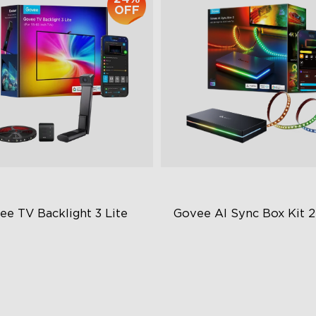
OFF
ee TV Backlight 3 Lite
Govee AI Sync Box Kit 2
chnologie kamery s korekcí
Vylepšené HDMI 2.1
bího oka
Podporuje VRR a ALLM
lepšená technologie Envisual
První AI-Chipy v odvětví
v-1 LED diody