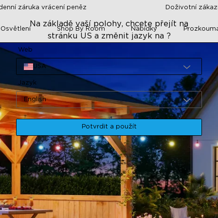
denní záruka vrácení peněz
Doživotní záka
Na základě vaší polohy, chcete přejít na
 Osvětlení
Shop By Room
Nabídky
Prozkoum
stránku US a změnit jazyk na ?
Web
USA
Jazyk
English
Potvrdit a použít