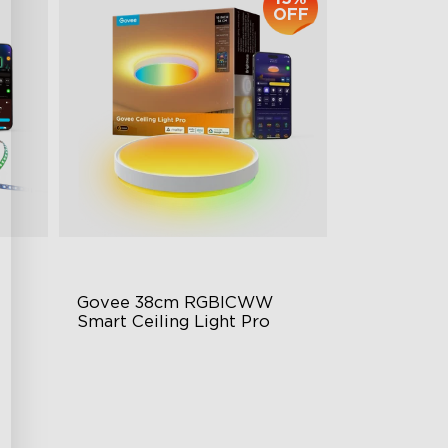
OFF
Govee 38cm RGBICWW 
Smart Ceiling Light Pro
Plošný barevný světelný efekt
vysoce intenzivní osvětlení
moderní styl