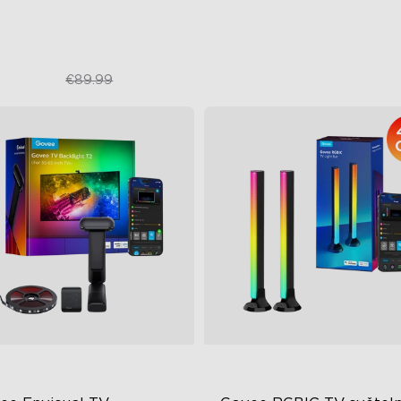
€67.50
€239.99
€89.99