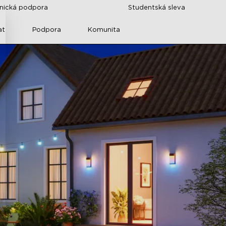
znická podpora
Studentská sleva
at
Podpora
Komunita