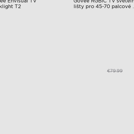
ee Envisual TV 
Govee RGBIC TV světeln
klight T2
lišty pro 45-70 palcové 
televize
chnologie Govee Envisual
Zkušenosti s RGBIC osvětle
ovativní design se dvěma
Více velikostí televizorů
merami
Osvětlení synchronizace hu
lepšené osvětlení RGBIC
€149.99
€46.98
€79.99
close