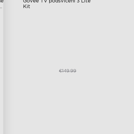
é 
Govee TV podsvícení 3 Lite 
Kit
ním
Vylepšený zážitek z DreamView
Světelné korálky 4 v 1
dby
Synchronizace videa a zvuku
€109.99
€149.99