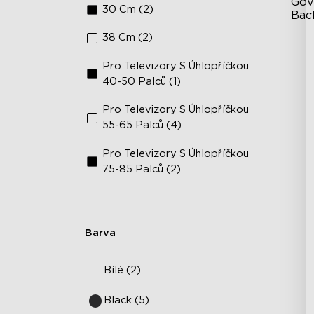
Gov
30 Cm (2)
Bac
38 Cm (2)
Te
Pro Televizory S Úhlopříčkou
In
ka
40-50 Palců (1)
Vy
Pro Televizory S Úhlopříčkou
55-65 Palců (4)
Pro Televizory S Úhlopříčkou
75-85 Palců (2)
Barva
Bílé (2)
Black (5)