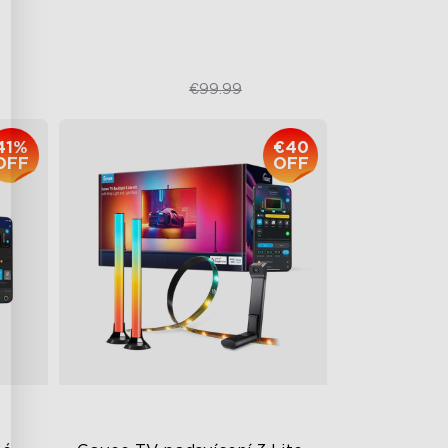
€84.99
€99.99
41%
€40
OFF
OFF