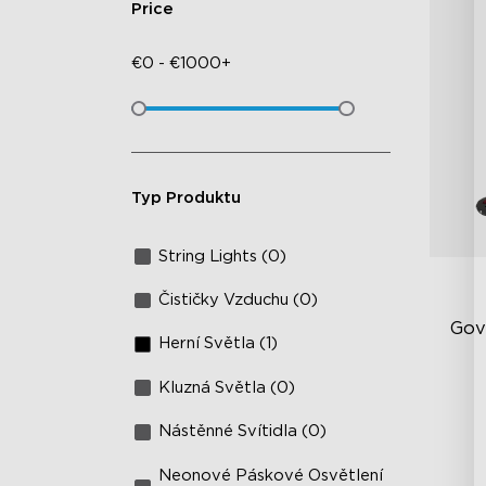
Price
€
0
-
€
1000+
Typ Produktu
String Lights (0)
Čističky Vzduchu (0)
Gov
Herní Světla (1)
Kluzná Světla (0)
Te
ry
Nástěnné Svítidla (0)
Vy
Neonové Páskové Osvětlení
4-