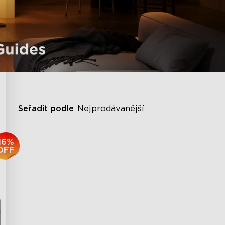
Seřadit podle
Nejprodávanější
16%
OFF