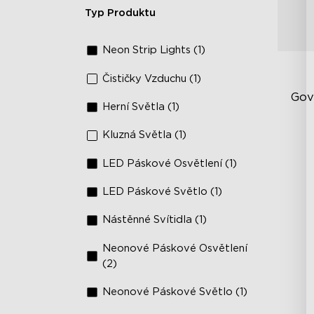
Typ Produktu
Neon Strip Lights (1)
Čističky Vzduchu (1)
Gov
Herní Světla (1)
Kluzná Světla (1)
RG
40
LED Páskové Osvětlení (1)
DI
LED Páskové Světlo (1)
Nástěnné Svítidla (1)
Neonové Páskové Osvětlení
(2)
Neonové Páskové Světlo (1)