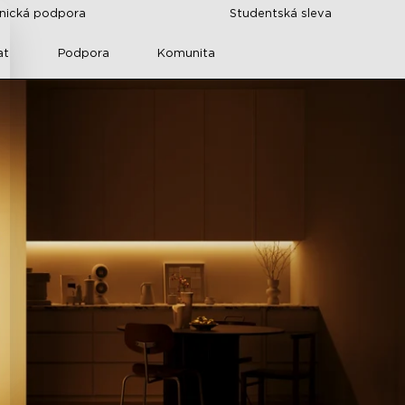
znická podpora
Studentská sleva
at
Podpora
Komunita