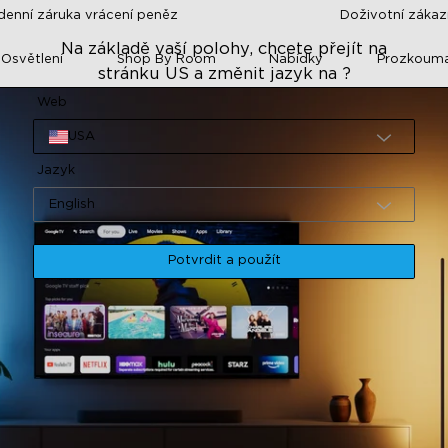
denní záruka vrácení peněz
Doživotní záka
Na základě vaší polohy, chcete přejít na
 Osvětlení
Shop By Room
Nabídky
Prozkoum
stránku US a změnit jazyk na ?
Web
USA
Jazyk
English
Potvrdit a použít