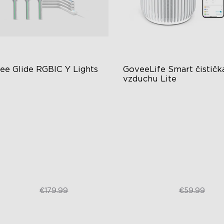
ee Glide RGBIC Y Lights
GoveeLife Smart čistička
vzduchu Lite
BIC světelné efekty
Vysoce výkonná filtrace
+ režimů scén
Automatický režim
Y design
Tiché čištění s hlučností 24 
Turbo režim
€119.99
€49.99
€179.99
€59.99