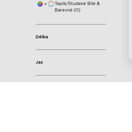
Teplé/studené Bílé &
+
Barevné (0)
Délka
Jas
Dekorované Místo
Výška Položky Od Podlahy
K Vrcholu