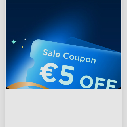
Podpora
Kontaktujte nás
Prozkoumat
Často kladené otázky
O společnosti Govee