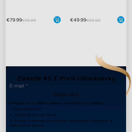
€79.99
€49.99
€119.99
€59.99
close
Získejte €5 Z První Objednávky
Získat nyní!
Přihlaste se k odběru našeho newsletteru a získejte:
1. Slevový kód €5
2. 100 bodů Govee Store
3. E-maily o nových produktech, speciálních nabídkách a
exkluzivních akcích