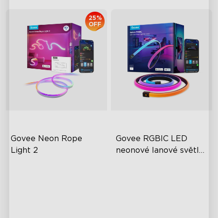
25%
OFF
Govee Neon Rope 
Govee RGBIC LED 
Light 2
neonové lanové světlo 
pro stoly
Světelné efekty RGBIC
Světelné efekty RGBIC
Kompatibilní s hmotou
Difúze bez oslnění
Bot s umělou inteligencí pro
Řezatelný
osvětlení