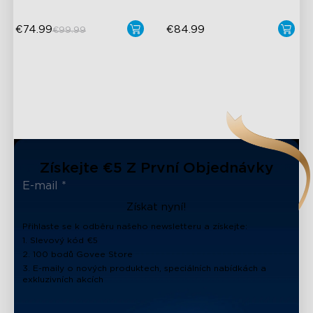
€74.99
€84.99
€99.99
close
Získejte €5 Z První Objednávky
Získat nyní!
Přihlaste se k odběru našeho newsletteru a získejte:
1. Slevový kód €5
2. 100 bodů Govee Store
3. E-maily o nových produktech, speciálních nabídkách a
exkluzivních akcích