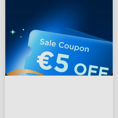
Podpora
Kontaktujte nás
Prozkoumat
Často kladené otázky
O společnosti Govee
Produkty v zápatí
Vrácení a refundace