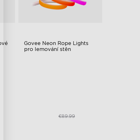
vé 
Govee Neon Rope Lights 
pro lemování stěn
Široká oblast osvětlení
Vynikající přizpůsobení rohům
Rozsáhlé pokrytí osvětlením
€59.98
€89.99