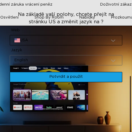
denní záruka vrácení peněz
Doživotní záka
Na základě vaší polohy, chcete přejít na
 Osvětlení
Shop By Room
Nabídky
Prozkoum
stránku US a změnit jazyk na ?
Web
USA
Jazyk
English
Potvrdit a použít