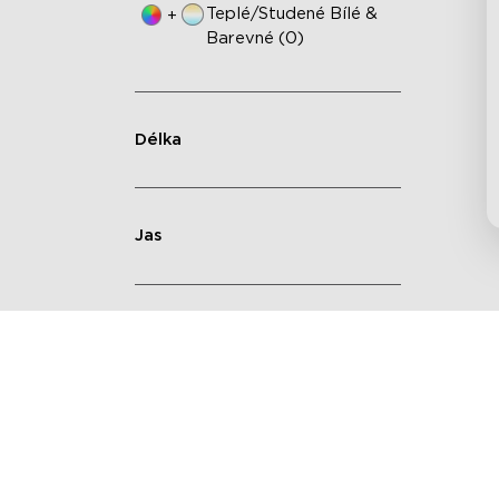
Teplé/studené Bílé &
+
Barevné (0)
Délka
Jas
Dekorované Místo
Výška Položky Od Podlahy
K Vrcholu