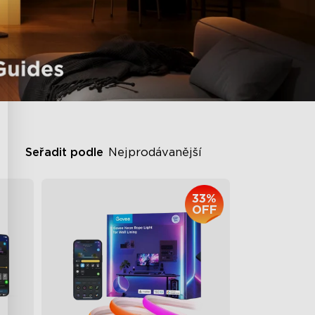
Seřadit podle
Nejprodávanější
33%
OFF