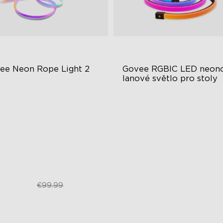
ee Neon Rope Light 2
Govee RGBIC LED neono
lanové světlo pro stoly
ětelné efekty RGBIC
Světelné efekty RGBIC
mpatibilní s hmotou
Difúze bez oslnění
t s umělou inteligencí pro
Řezatelný
větlení
€74.99
€84.99
€99.99