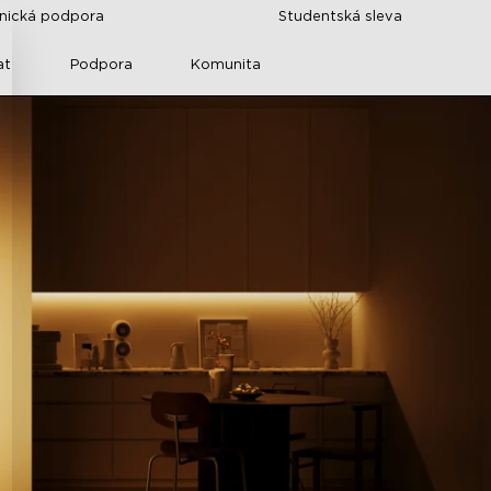
znická podpora
Studentská sleva
at
Podpora
Komunita