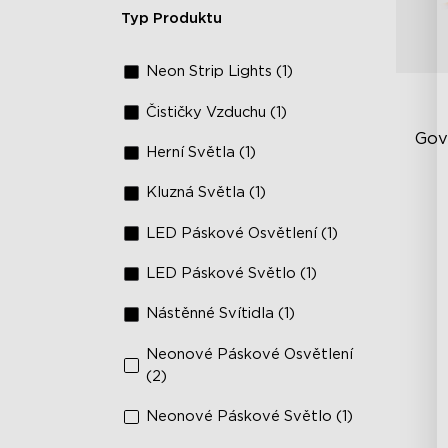
Typ Produktu
Neon Strip Lights (1)
Čističky Vzduchu (1)
Gov
Herní Světla (1)
Kluzná Světla (1)
Sv
Ko
LED Páskové Osvětlení (1)
Bo
LED Páskové Světlo (1)
os
Nástěnné Svítidla (1)
Neonové Páskové Osvětlení
(2)
Neonové Páskové Světlo (1)