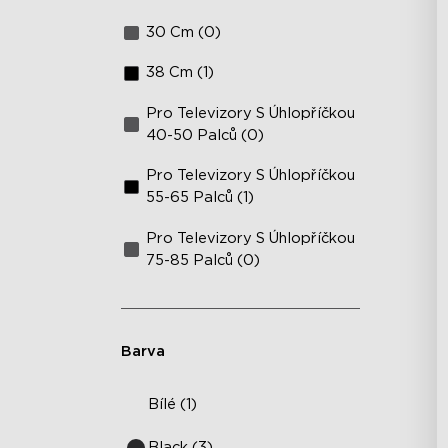
Od
30 Cm (0)
38 Cm (1)
Pro Televizory S Úhlopříčkou
40-50 Palců (0)
Pro Televizory S Úhlopříčkou
55-65 Palců (1)
Pro Televizory S Úhlopříčkou
75-85 Palců (0)
Barva
Bílé (1)
Black (3)