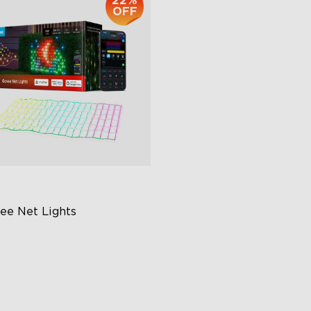
22%
OFF
ee Net Lights
close
eativní DIY režim
BIC světelné efekty
adná instalace