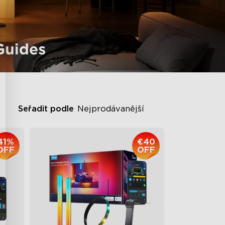
Seřadit podle
Nejprodávanější
41%
€40
OFF
OFF