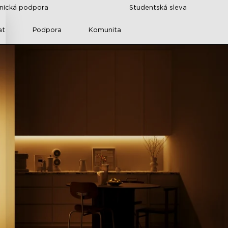
znická podpora
Studentská sleva
at
Podpora
Komunita