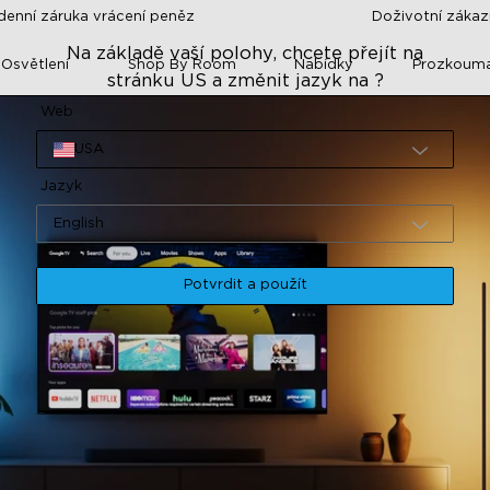
denní záruka vrácení peněz
Doživotní záka
Na základě vaší polohy, chcete přejít na
 Osvětlení
Shop By Room
Nabídky
Prozkoum
stránku US a změnit jazyk na ?
Web
USA
Jazyk
English
Potvrdit a použít