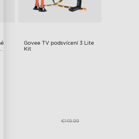
é 
Govee TV podsvícení 3 Lite 
Kit
ním
Vylepšený zážitek z DreamView
Světelné korálky 4 v 1
dby
Synchronizace videa a zvuku
€109.99
€149.99