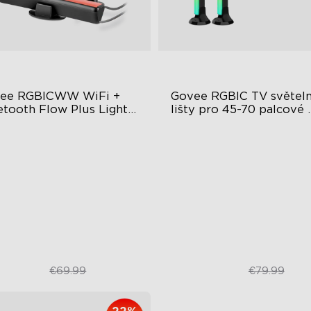
ee RGBICWW WiFi + 
Govee RGBIC TV světeln
etooth Flow Plus Light 
lišty pro 45-70 palcové 
s
televize
ušující zážitek ze světelné
Zkušenosti s RGBIC osvětle
opy
Více velikostí televizorů
nchronizace hudebního
Osvětlení synchronizace hu
žimu
asové ovládání
€43.21
€46.98
€69.99
€79.99