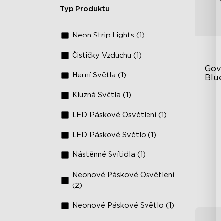
Typ Produktu
Neon Strip Lights (1)
Čističky Vzduchu (1)
Gov
Herní Světla (1)
Blu
Bar
Kluzná Světla (1)
Vzr
st
LED Páskové Osvětlení (1)
Sy
re
LED Páskové Světlo (1)
Hl
Nástěnné Svítidla (1)
Neonové Páskové Osvětlení
(2)
Neonové Páskové Světlo (1)