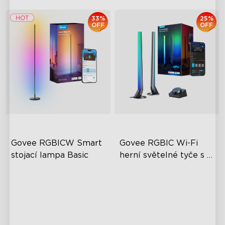
33%
25%
OFF
OFF
Govee RGBICW Smart 
Govee RGBIC Wi-Fi 
stojací lampa Basic
herní světelné tyče s 
chytrým ovladačem
Dynamická barva RGBIC
Světelné efekty RGBIC
Synchronizace s hudbou
Personalizace pro
svépomocí
Ovládání bez použití rukou
Různé scénické režimy