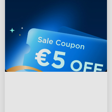
Podpora
Kontaktujte nás
Prozkoumat
Často kladené otázky
O společnosti Govee
Produkty v zápatí
Vrácení a refundace