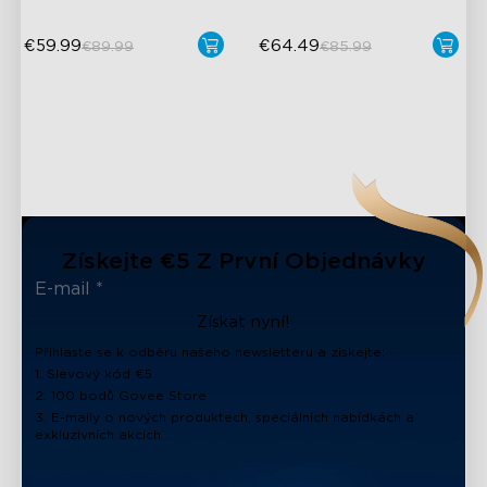
€59.99
€64.49
€89.99
€85.99
close
Získejte €5 Z První Objednávky
Získat nyní!
Přihlaste se k odběru našeho newsletteru a získejte:
1. Slevový kód €5
2. 100 bodů Govee Store
3. E-maily o nových produktech, speciálních nabídkách a
exkluzivních akcích