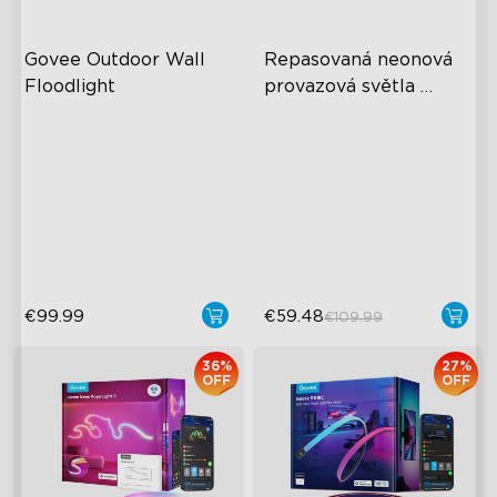
Govee Outdoor Wall 
Repasovaná neonová 
Floodlight
provazová světla 
Govee pro lemování 
Bílé světlo 3000LM
stěn
RGBWW
Inteligentní pohybový
senzor
Vodotěsnost IP65
€99.99
€59.48
€109.99
36%
27%
OFF
OFF