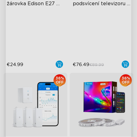
žárovka Edison E27 
podsvícení televizoru 
500lm
Govee TV Backlight 3 
High-Density COB Light
Lite
Strips
Adjustable Brightness and
Color
Voice & Group Control
€24.99
€76.49
€89.99
36%
36%
OFF
OFF