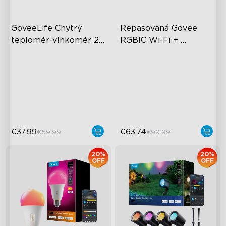
GoveeLife Chytrý 
Repasovaná Govee 
teploměr-vlhkoměr 2s 
RGBIC Wi-Fi + 
close
Lite
Bluetooth pásová 
Dosah Bluetooth 80 m
světla s ochranným 
Interval vzorkování 2 s
povlakem
±0,3 ℃ a ±3 % relativní
vlhkosti
€37.99
€63.74
€59.99
€99.99
20%
20%
OFF
OFF