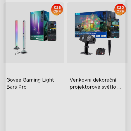
€28
€20
OFF
OFF
Govee Gaming Light 
Venkovní dekorační 
Bars Pro
projektorové světlo 
Govee
Trojstranné osvětlení
18W LED s vysokým jasem
Design inspirovaný
IP67 voděodolnost a
kyberpunkem
kovové tělo
Synchronizace barev
20+ svátečních témat v
obrazovky v reálném čase
balení