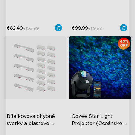
Bezproblémové chytré
ovládání
€82.49
€99.99
€109.99
€119.99
40%
OFF
Bílé kovové ohybné 
Govee Star Light 
svorky a plastové 
Projektor (Oceánské 
svorky pro Govee 
vlny)