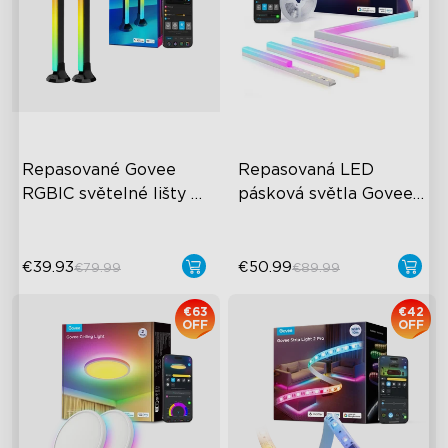
Repasované Govee 
Repasovaná LED 
RGBIC světelné lišty 
pásková světla Govee 
pro TV 45-70 palců
RGBIC s kryty
€39.93
€50.99
€79.99
€89.99
€63
€42
OFF
OFF