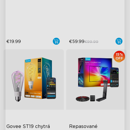
Dvouvrstvá texturovaná
Neon Rope Light 2
čočka
Pokrytí plochy 50m²
40+ scénických režimů
€19.99
€59.99
€99.99
15%
OFF
Govee ST19 chytrá 
Repasované 