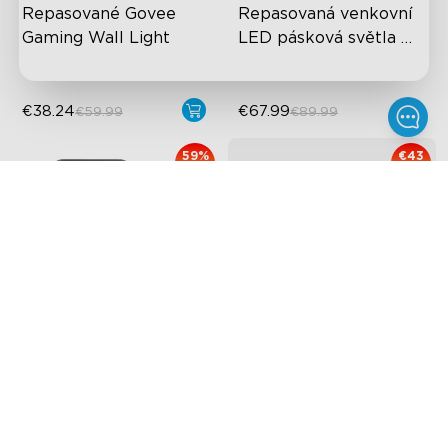
Repasované Govee 
Repasovaná venkovní 
Gaming Wall Light
LED pásková světla 
Govee RGBICWW
€38.24
€67.99
€59.99
€89.99
59%
€43
OFF
OFF
Repasovaný Govee Wi-
Repasované Govee 
Fi termo-hygrometr
venkovní reflektory 2