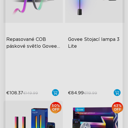
Repasované COB 
Govee Stojací lampa 3 
páskové světlo Govee 
Lite
COB Strip Light Pro
RGBICWW osvětlení
jasné a nastavitelné
dynamické režimy scén
€108.37
€84.99
€149.99
€119.99
50%
43%
OFF
OFF