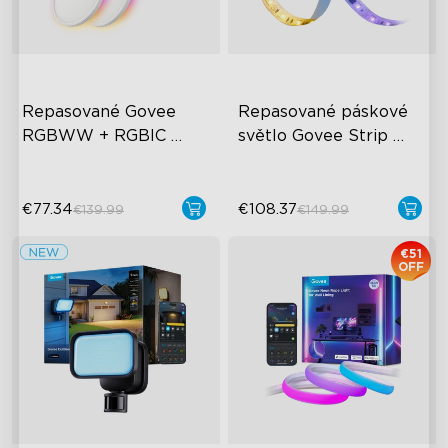
Repasované Govee 
Repasované páskové 
RGBWW + RGBIC 
světlo Govee Strip 
chytré stropní světlo
Light 2 Pro
€77.34
€108.37
€139.99
€149.99
€51
OFF