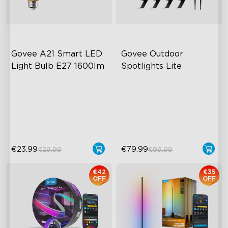
Govee A21 Smart LED 
Govee Outdoor 
Light Bulb E27 1600lm
Spotlights Lite
Výkonný výstup 1600 lumenů
RGBWIC barevné efekty
Nastavitelná teplota barev
Osvětlení s vysokým jasem
Miliony barevných možností
IP67 vodotěsné
€23.99
€79.99
€29.99
€99.99
€42
€35
OFF
OFF