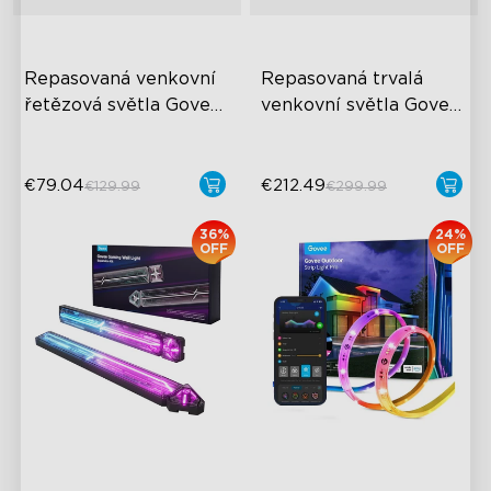
Repasovaná venkovní 
Repasovaná trvalá 
řetězová světla Govee 
venkovní světla Govee 
Outdoor String Lights 
2
2
€79.04
€212.49
€129.99
€299.99
36%
24%
OFF
OFF