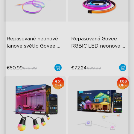
Repasované neonové 
Repasovaná Govee 
lanové světlo Govee 
RGBIC LED neonová 
Neon Rope Light 2
provazová světla pro 
stoly
€50.99
€72.24
€79.99
€99.99
€51
€88
OFF
OFF