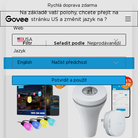
Skip to content
30-denní záruka vrácení peněz
Na základě vaší polohy, chcete přejít na
stránku US a změnit jazyk na ?
Web
USA
Filtr
Seřadit podle
Nejprodávanější
Jazyk
English
Načíst předchozí
Potvrdit a použít
€30
24%
OFF
OFF