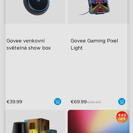
Govee venkovní 
Govee Gaming Pixel 
světelná show box
Light
Připojení až 10 světel
Pixelové světlo s umělou
inteligencí
Venkovní spolehlivost s
krytím IP65
Bezmezná kutilská kreativita
Dlouhotrvající baterie
Poutavé interaktivní prvky
€39.99
€69.99
€99.99
€40
OFF