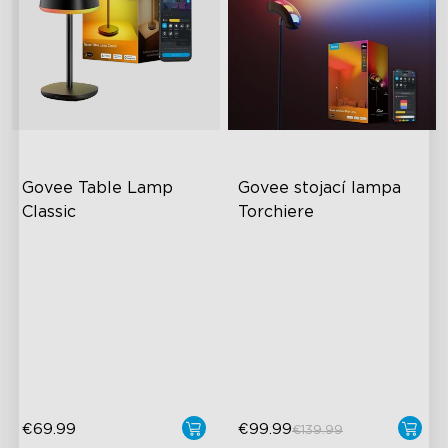
Govee Table Lamp 
Govee stojací lampa 
Classic
Torchiere
RGBICWW: Barva a bílá
Dynamické osvětlení se
třemi zónami
Vydrží až 30 hodin
Inovativní design zakřivené
500lm nastavitelný jas
čočky
Technologie Govee
LuminBlend™
€69.99
€99.99
€139.99