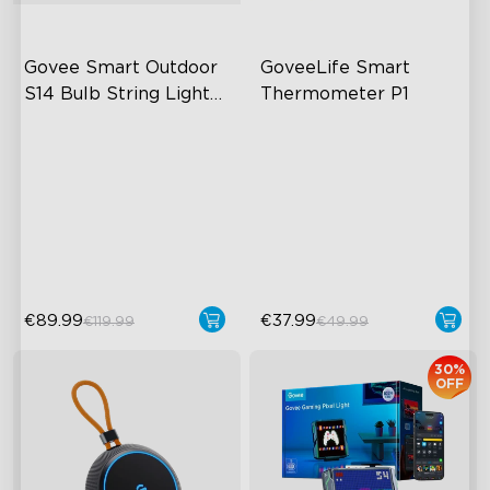
Govee Smart Outdoor 
GoveeLife Smart 
S14 Bulb String Lights 
Thermometer P1
2
Voděodolnost s krytím IP66
Vodotěsné provedení IPX7
Technologie RGBICW
Maximální přesnost
Více než 100 scénických
Upozornění na teplotu v
režimů
reálném čase
10 hudebních režimů
€89.99
€37.99
€119.99
€49.99
30%
OFF