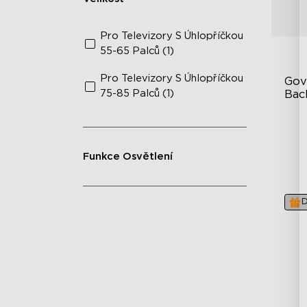
Pro Televizory S Úhlopříčkou
55-65 Palců (1)
Pro Televizory S Úhlopříčkou
Gov
75-85 Palců (1)
Bac
Te
In
Funkce Osvětlení
ka
Vy
D