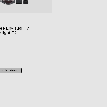
ee Envisual TV 
klight T2
chnologie Govee Envisual
ovativní design se dvěma
merami
lepšené osvětlení RGBIC
árek zdarma
€149.99