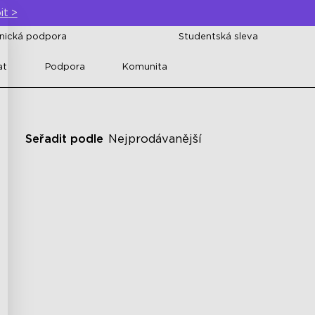
it
>
znická podpora
Studentská sleva
at
Podpora
Komunita
Seřadit podle
Nejprodávanější