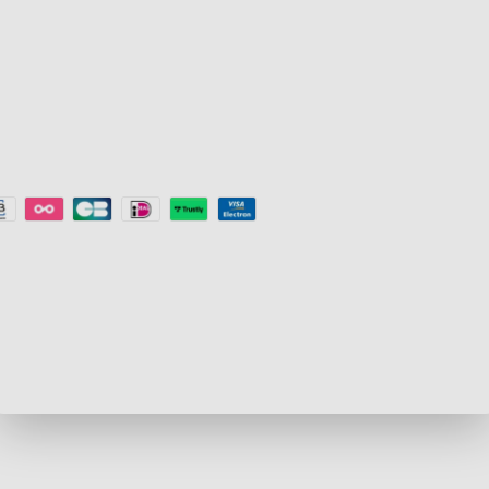
Stropní světla
Doporučovac
Smart Lights
©
2026
Govee