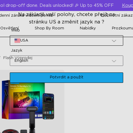
ol drop-off done. Deals unlocked! 🎉 Up to 45% OFF
Koup
Na základě vaší polohy, chcete přejít na
denní záruka vrácení peněz
Doživotní záka
stránku US a změnit jazyk na ?
 Osvětlení
Shop By Room
Nabídky
Prozkoum
Web
USA
Jazyk
Flash Výprodej
English
Potvrdit a použít