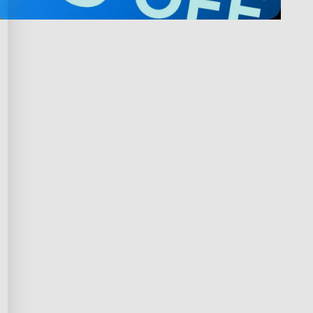
te s Govee
Ochrana osobních údajů a 
podmínky
ogram Govee
Zásady ochrany osobních údajů
rogram
Podmínky služby
p
Práva duševního vlastnictví
leva
Prohlášení o shodě
čové pracovníky