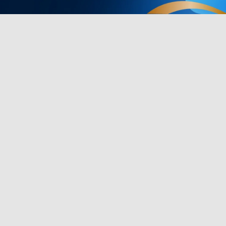
Produkty v zápatí
Spolupracuj
vee
TV osvětlení
Věrnostní pr
Venkovní osvětlení
Partnerský p
e
Lampy
Firemní náku
s
Světelné pásky
Studentská s
Herní osvětlení
Sleva pro klí