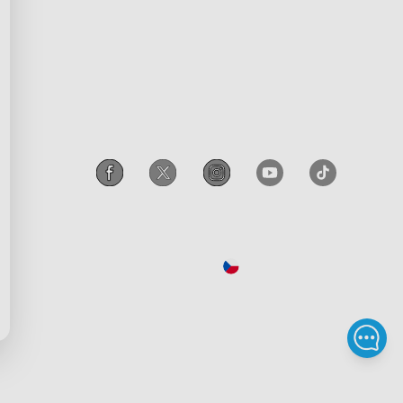
Přístupnost
í program
Zákon EU o ochraně osobních
údajů Govee
Legal Notice
Czechia
/
Czech