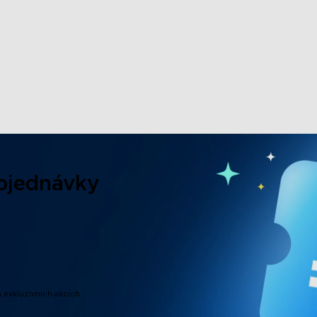
close
Objednávky
 exkluzivních akcích