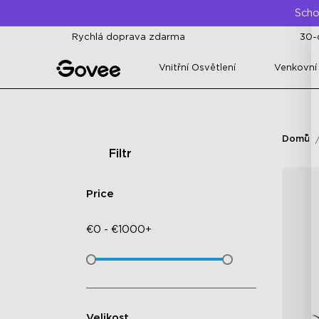
Skip to content
Scho
Rychlá doprava zdarma
30-
Vnitřní Osvětlení
Venkovní
Domů
Filtr
Price
€
0
-
€
1000+
Velikost