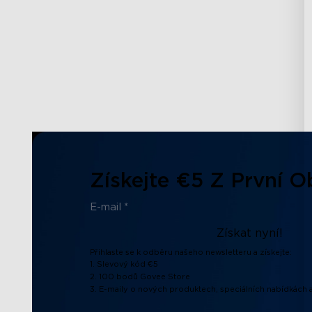
Získejte €5 Z První 
Získat nyní!
Přihlaste se k odběru našeho newsletteru a získejte:
1. Slevový kód €5
2. 100 bodů Govee Store
3. E-maily o nových produktech, speciálních nabídkách a