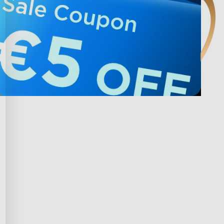
te s Govee
Ochrana osobních údajů a 
podmínky
ogram Govee