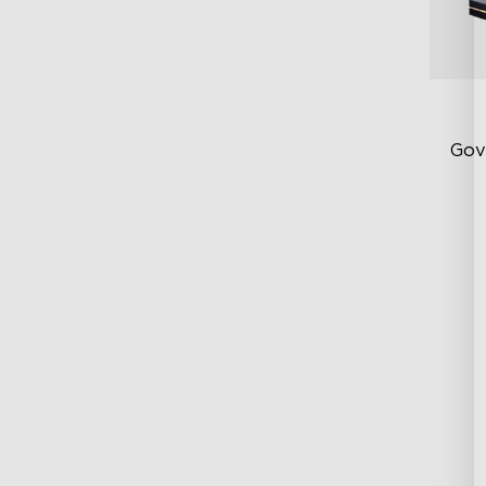
Gov
Vy
Po
Pr