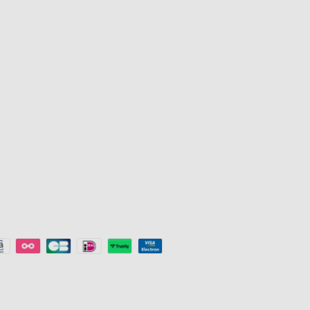
Venkovní osvětlení
Partnerský p
e
Lampy
Firemní náku
s
Světelné pásky
Studentská s
Herní osvětlení
Sleva pro klí
Stropní světla
Doporučovac
Smart Lights