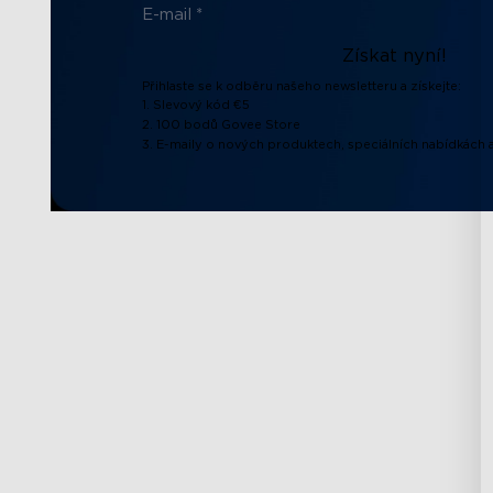
Získat nyní!
Přihlaste se k odběru našeho newsletteru a získejte:
1. Slevový kód €5
2. 100 bodů Govee Store
3. E-maily o nových produktech, speciálních nabídkách a
Podpora
Prozkoumat
Kontaktujte nás
O společnosti Go