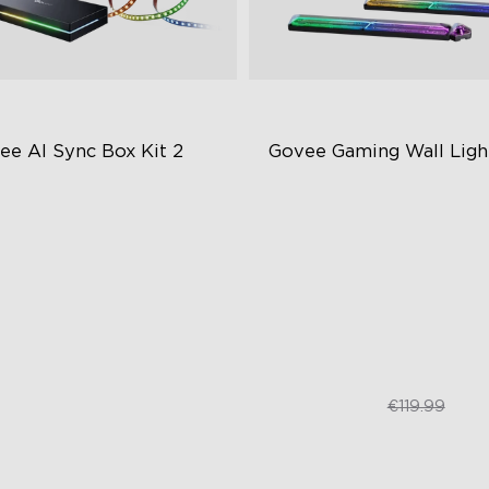
ee AI Sync Box Kit 2
Govee Gaming Wall Ligh
lepšené HDMI 2.1
Futuristický čelní panel
dporuje VRR a ALLM
Dvouvrstvá konstrukce
vní AI-Chipy v odvětví
Vysoce kvalitní úpravy
svépomocí
€239.99
€79.99
€119.99