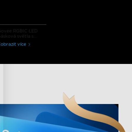
Govee RGBIC LED
ásková světla s
ochranným povlakem
obrazit více