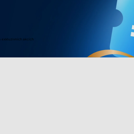
 exkluzivních akcích
Produkty v zápatí
Spolupracuj
vee
TV osvětlení
Věrnostní pr