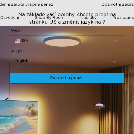
denní záruka vrácení peněz
Doživotní záka
Na základě vaší polohy, chcete přejít na
 Osvětlení
Shop By Room
Nabídky
Prozkoum
stránku US a změnit jazyk na ?
Web
USA
Jazyk
English
Potvrdit a použít