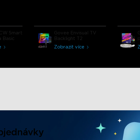
lampy mě
Funkce
jsou
 lampa
oduktem
CW Smart
Govee Envisual TV
i
a Basic
Backlight T2
p
e
Zobrazit více
Z
Objednávky