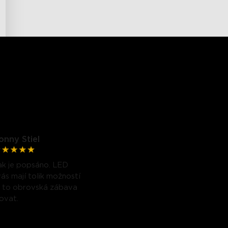
onny Stiel
ak je popsáno. LED
ás mají tolik možností
je to obrovská zábava
covat.