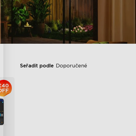
Seřadit podle
Doporučené
€40
OFF