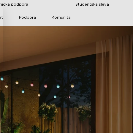
znická podpora
Studentská sleva
at
Podpora
Komunita