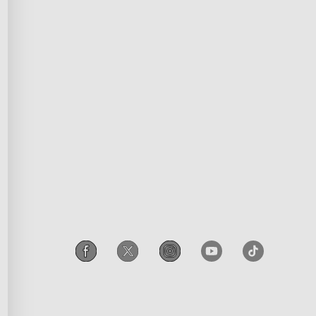
Zásady ochrany osobních údajů
rogram
Podmínky služby
p
Práva duševního vlastnictví
leva
Prohlášení o shodě
čové pracovníky
Přístupnost
í program
Zákon EU o ochraně osobních
údajů Govee
Legal Notice