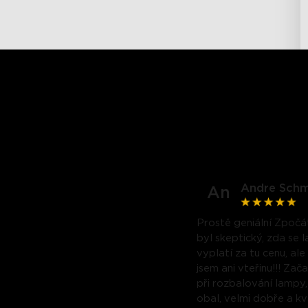
Andre Schm
An
Prostě geniální Zpočá
byl skeptický, zda se 
vyplatí za tu cenu, ale
jsem ani vteřinu!!! Zač
při rozbalování lampy,
obal, velmi dobře a kv