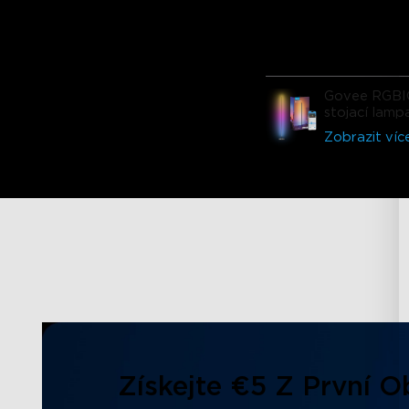
zabaleno a materiál 
okamžitě přesvědčil. 
aplikace, různé režimy 
prostě špičkové. Tato
nebude posledním pr
Govee RGBI
od Govee, který jsem s
stojací lamp
koupil!!!!!!
Zobrazit víc
Získejte €5 Z První 