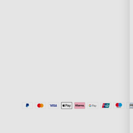
Často kladené otázky
O GoveeLife
Vrácení a refundace
RGBIC Technologi
Přepravní podmínky
New User Benefit
Kde koupit
Platit přes Klarna
Aplikace Govee Home