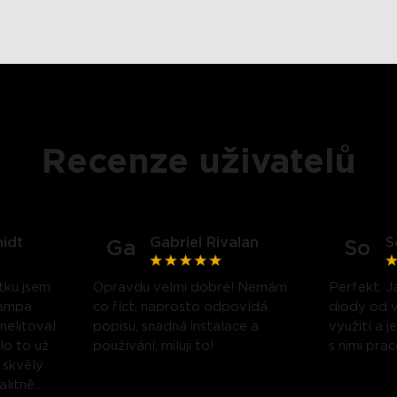
Recenze uživatelů
idt
Gabriel Rivalan
S
Ga
So
close
tku jsem
Opravdu velmi dobré! Nemám
Perfekt. J
lampa
co říct, naprosto odpovídá
diody od v
 nelitoval
popisu, snadná instalace a
využití a 
alo to už
používání, miluji to!
s nimi pra
 skvělý
alitně