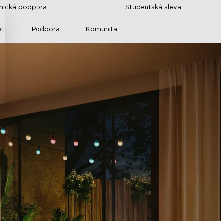
znická podpora
Studentská sleva
at
Podpora
Komunita