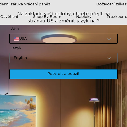
denní záruka vrácení peněz
Doživotní záka
Na základě vaší polohy, chcete přejít na
 Osvětlení
Shop By Room
Nabídky
Prozkoum
stránku US a změnit jazyk na ?
Web
USA
Jazyk
English
Potvrdit a použít