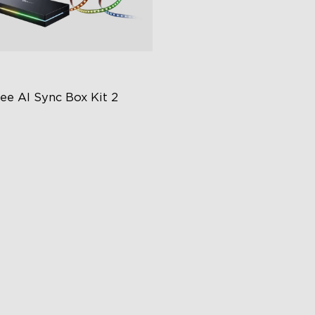
ee AI Sync Box Kit 2
lepšené HDMI 2.1
dporuje VRR a ALLM
vní AI-Chipy v odvětví
€239.99