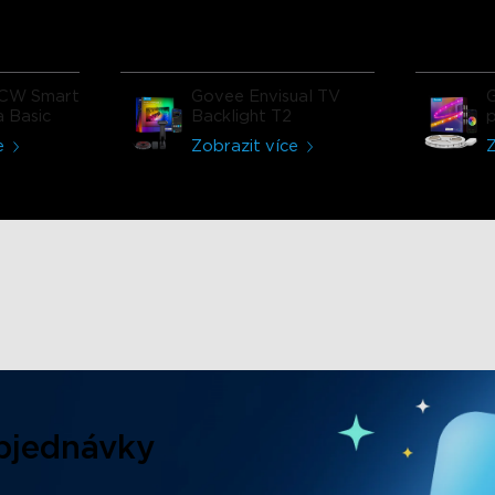
Funkce
jsou
 lampa
oduktem
CW Smart
Govee Envisual TV
i
a Basic
Backlight T2
p
e
Zobrazit více
Z
Objednávky