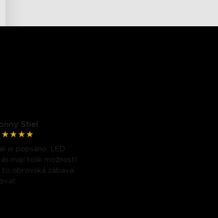
onny Stiel
ak je popsáno. LED
ás mají tolik možností
je to obrovská zábava
covat.