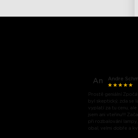
Andre Schm
An
Prostě geniální Zpočá
byl skeptický, zda se 
vyplatí za tu cenu, ale
jsem ani vteřinu!!! Zač
při rozbalování lampy,
obal, velmi dobře a kv
zabaleno a materiál 