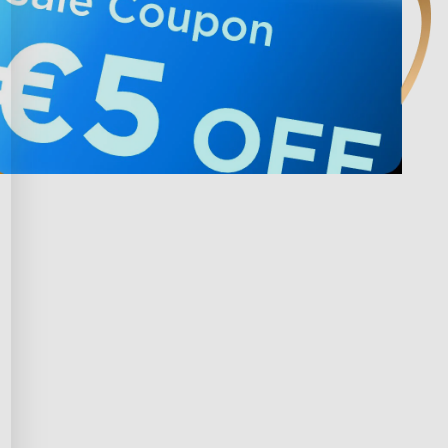
te s Govee
Ochrana osobních údajů a 
podmínky
ogram Govee
Zásady ochrany osobních údajů