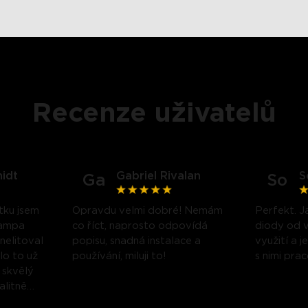
Recenze uživatelů
idt
Gabriel Rivalan
S
Ga
So
close
tku jsem
Opravdu velmi dobré! Nemám
Perfekt. J
lampa
co říct, naprosto odpovídá
diody od v
 nelitoval
popisu, snadná instalace a
využití a 
alo to už
používání, miluji to!
s nimi pra
 skvělý
alitně
lampy mě