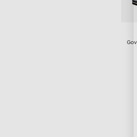
Gov
Vy
Po
Pr