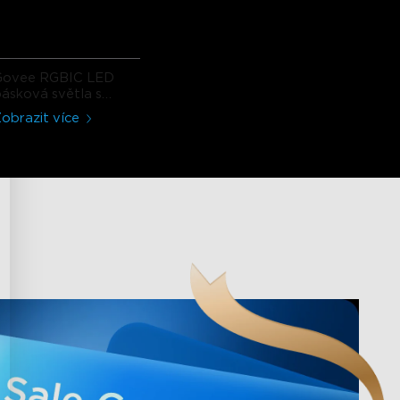
Govee RGBIC LED
ásková světla s
ochranným povlakem
obrazit více