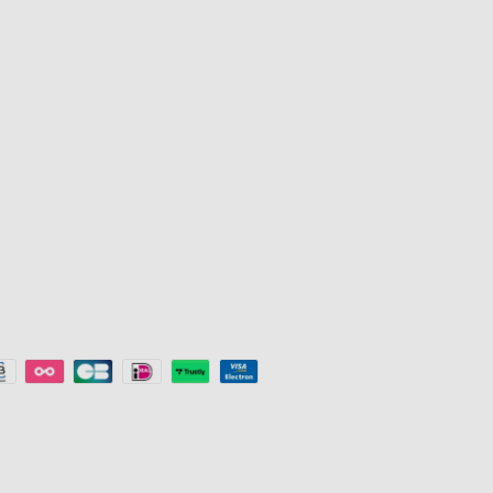
Venkovní osvětlení
Partnerský p
e
Lampy
Firemní náku
s
Světelné pásky
Studentská s
Herní osvětlení
Sleva pro klí
Stropní světla
Doporučovac
Smart Lights