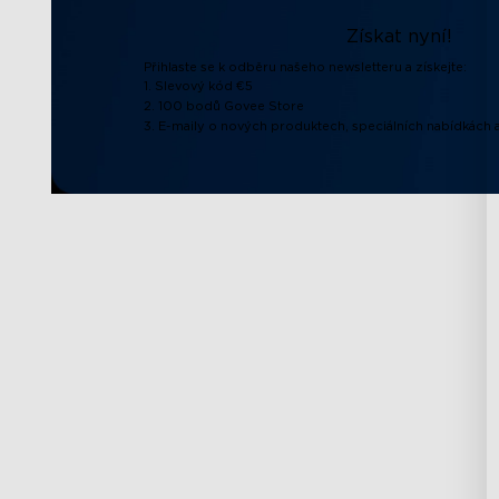
Získat nyní!
Přihlaste se k odběru našeho newsletteru a získejte:
1. Slevový kód €5
2. 100 bodů Govee Store
3. E-maily o nových produktech, speciálních nabídkách a
Podpora
Prozkoumat
Kontaktujte nás
O společnosti Go