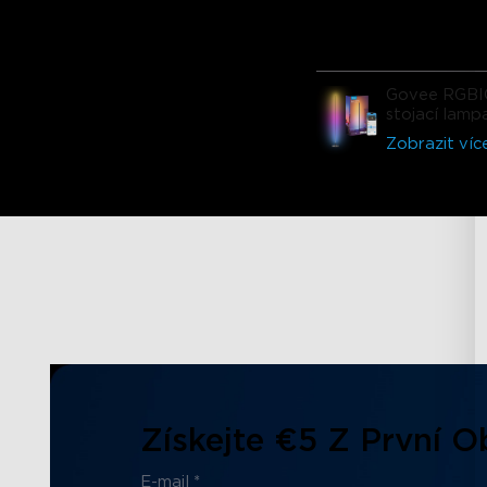
okamžitě přesvědčil. 
aplikace, různé režimy 
prostě špičkové. Tato
nebude posledním pr
Govee RGBI
od Govee, který jsem s
stojací lamp
koupil!!!!!!
Zobrazit víc
Získejte €5 Z První 