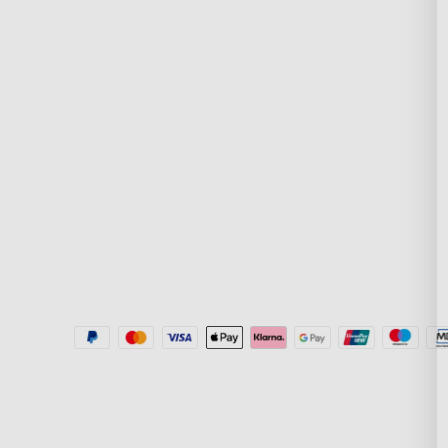
Často kladené otázky
O GoveeLife
Vrácení a refundace
RGBIC Technologi
Přepravní podmínky
New User Benefit
Kde koupit
Platit přes Klarna
Aplikace Govee Home