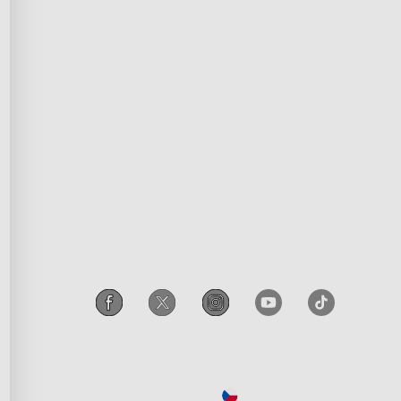
rogram
Podmínky služby
p
Práva duševního vlastnictví
leva
Prohlášení o shodě
čové pracovníky
Přístupnost
í program
Zákon EU o ochraně osobních
údajů Govee
Legal Notice
Czechia
/
Czech