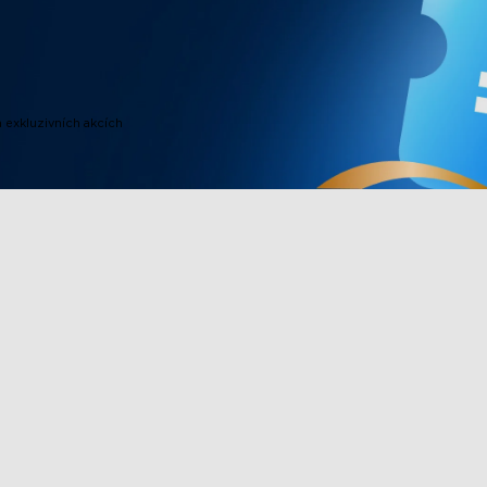
 exkluzivních akcích
Produkty v zápatí
Spolupracuj
vee
TV osvětlení
Věrnostní pr