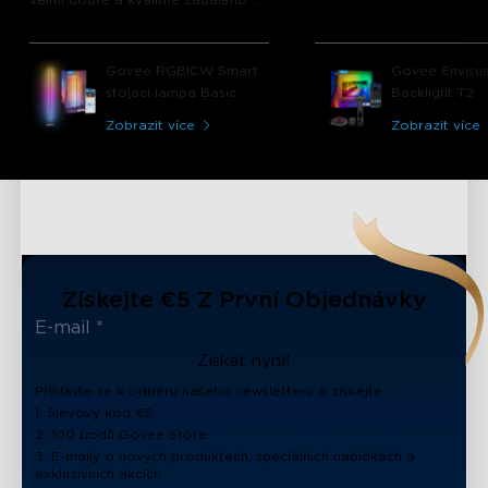
velmi dobře a kvalitně zabaleno a
materiál lampy mě okamžitě
přesvědčil. Funkce aplikace, různé
režimy jsou prostě špičkové. Tato
Govee RGBICW Smart
Govee Envisua
lampa nebude posledním
stojací lampa Basic
Backlight T2
produktem od Govee, který jsem si
koupil!!!!!!
Zobrazit více
Zobrazit více
Získejte €5 Z První Objednávky
Získat nyní!
Přihlaste se k odběru našeho newsletteru a získejte:
1. Slevový kód €5
2. 100 bodů Govee Store
3. E-maily o nových produktech, speciálních nabídkách a
exkluzivních akcích