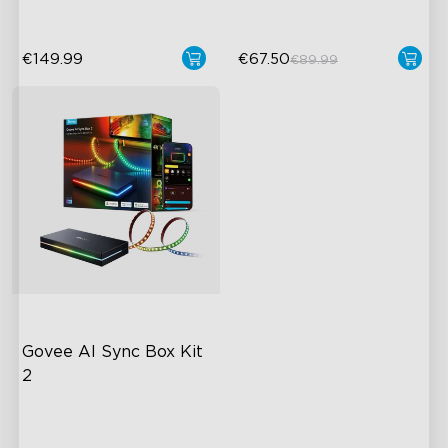
€149.99
€67.50
€89.99
Govee AI Sync Box Kit 
2
Vylepšené HDMI 2.1
Podporuje VRR a ALLM