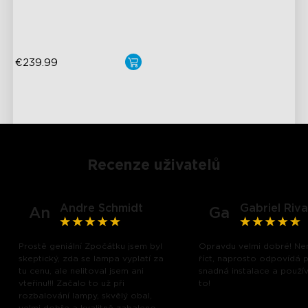
První AI-Chipy v odvětví
€239.99
close
Recenze uživatelů
Andre Schmidt
Gabriel Riva
An
Ga
Prostě geniální Zpočátku jsem byl
Opravdu velmi dobré! N
skeptický, zda se lampa vyplatí za
říct, naprosto odpovídá p
tu cenu, ale nelitoval jsem ani
snadná instalace a používá
vteřinu!!! Začalo to už při
to!
rozbalování lampy, skvělý obal,