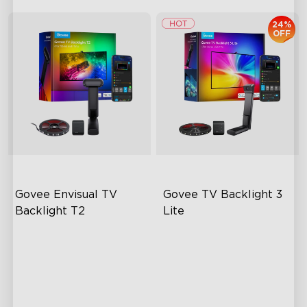
24%
OFF
Govee Envisual TV 
Govee TV Backlight 3 
Backlight T2
Lite
Technologie Govee Envisual
Technologie kamery s
korekcí rybího oka
Inovativní design se dvěma
kamerami
Vylepšená technologie
Envisual
Vylepšené osvětlení RGBIC
4-v-1 LED diody