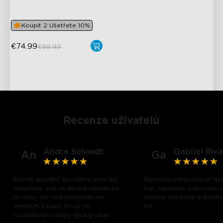
Bot s umělou inteligencí pro
osvětlení
Koupit 2 Ušetřete 10%
€74.99
€99.99
Recenze uživatelů
Andre Schmidt
Gabriel Riva
An
Ga
Prostě geniální Zpočátku jsem byl
Opravdu velmi dobré! N
skeptický, zda se lampa vyplatí za
říct, naprosto odpovídá p
tu cenu, ale nelitoval jsem ani
snadná instalace a používá
close
vteřinu!!! Začalo to už při
to!
rozbalování lampy, skvělý obal,