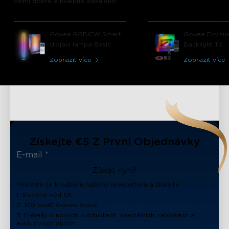
velmi dobře a kvalitně zabaleno a
materiál lampy mě okamžitě
přesvědčil. Funkce aplikace, různé
režimy jsou prostě špičkové. Tato
Govee RGBICW Smart
Govee Envisua
lampa nebude posledním
stojací lampa Basic
Backlight T2
produktem od Govee, který jsem si
koupil!!!!!!
Zobrazit více
Zobrazit více
Získejte €5 Z První Objednávky
Získat nyní!
Přihlaste se k odběru našeho newsletteru a získejte:
1. Slevový kód €5
2. 100 bodů Govee Store
3. E-maily o nových produktech, speciálních nabídkách a
exkluzivních akcích