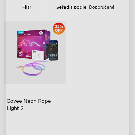
Filtr
Seřadit podle
Doporučené
25%
OFF
Govee Neon Rope 
Light 2
Světelné efekty RGBIC
Kompatibilní s hmotou