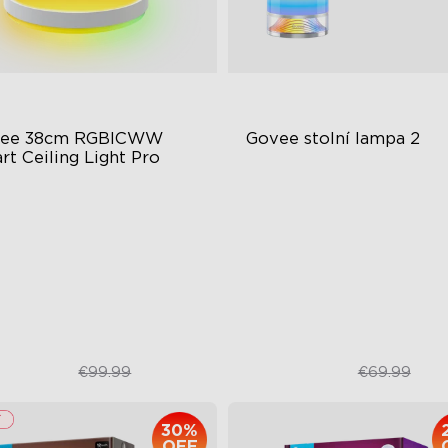
ee 38cm RGBICWW 
Govee stolní lampa 2
rt Ceiling Light Pro
ošný barevný světelný efekt
Nově přednastavené režimy
soce intenzivní osvětlení
Podpora DIY tvorby
derní styl
Režim poklepáním pro
probuzení
€84.99
€49.99
€99.99
€69.99
30%
OFF