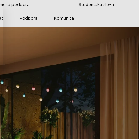
znická podpora
Studentská sleva
at
Podpora
Komunita