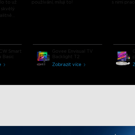
alo to už
používání, miluji to!
s nimi pra
 skvělý
alitně
lampy mě
Funkce
jsou
 lampa
oduktem
CW Smart
Govee Envisual TV
i
a Basic
Backlight T2
p
e
Zobrazit více
Z