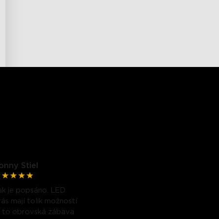
onny Stiel
ak je popsáno. LED
ás mají tolik možností
je to obrovská zábava