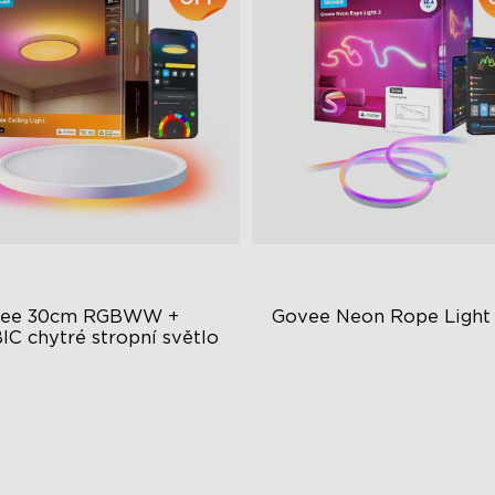
ee 30cm RGBWW + 
Govee Neon Rope Light
IC chytré stropní světlo
cebarevné osvětlení
Světelné efekty RGBIC
stavitelný jas a teplota barvy
Kompatibilní s hmotou
ytré ovládání
Bot s umělou inteligencí pro
osvětlení