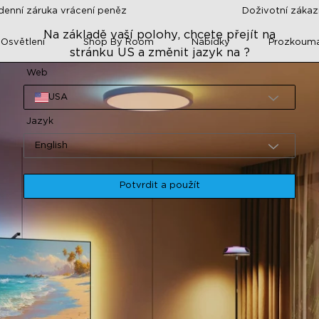
denní záruka vrácení peněz
Doživotní záka
Na základě vaší polohy, chcete přejít na
 Osvětlení
Shop By Room
Nabídky
Prozkoum
stránku US a změnit jazyk na ?
Web
USA
Jazyk
English
Potvrdit a použít