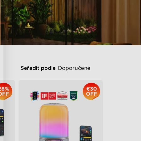
Seřadit podle
Doporučené
28%
€30
OFF
OFF