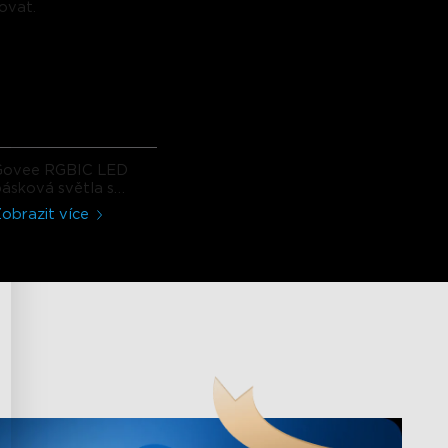
covat.
Govee RGBIC LED
ásková světla s
ochranným povlakem
obrazit více