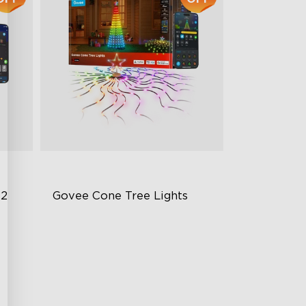
 2
Govee Cone Tree Lights
RGBIC a individuální ovládání
světla
Voděodolnost IP67 a
Snadná instalace a skladování