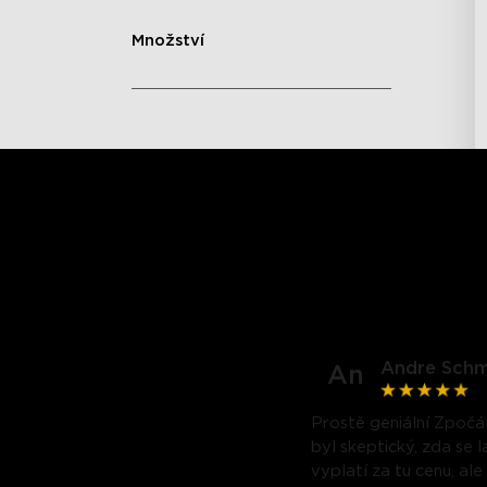
Množství
Andre Schm
An
Prostě geniální Zpočá
byl skeptický, zda se 
vyplatí za tu cenu, ale