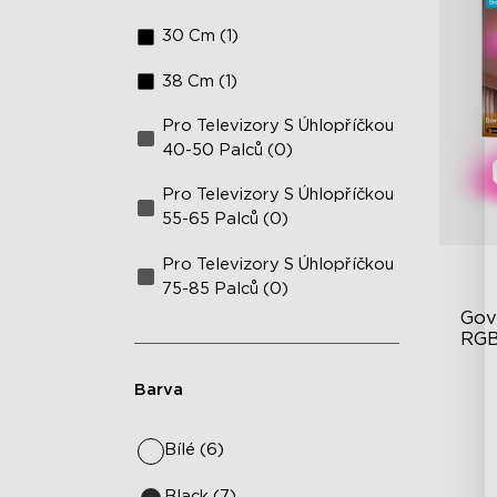
30 Cm (1)
38 Cm (1)
Pro Televizory S Úhlopříčkou
40-50 Palců (0)
Pro Televizory S Úhlopříčkou
55-65 Palců (0)
Pro Televizory S Úhlopříčkou
75-85 Palců (0)
Gov
RGB
Barva
Ví
Na
Bílé (6)
Ch
Black (7)