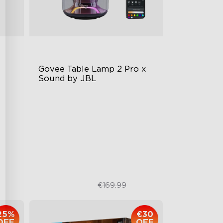
Govee Table Lamp 2 Pro x 
Sound by JBL
Pohlcující hudební osvětlení
Jasnější vizuály & DIY
Sound by JBL
€139.99
€169.99
25%
€30
OFF
OFF