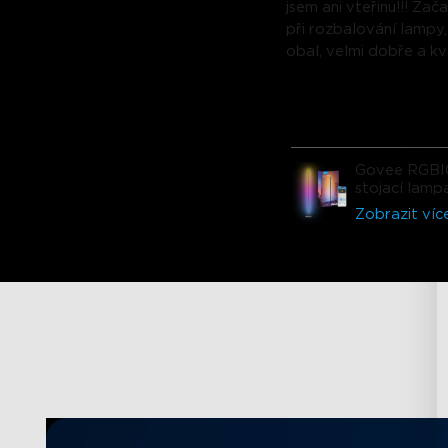
jsem ani vteřinu!!! Zač
při rozbalování lampy,
obal, velmi dobře a kv
zabaleno a materiál 
okamžitě přesvědčil. 
aplikace, různé režimy 
prostě špičkové. Tato
nebude posledním pr
Govee RGBI
od Govee, který jsem s
stojací lamp
koupil!!!!!!
Zobrazit víc