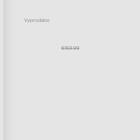
Hlasové ovládání bez použití
rukou
Vyprodáno
€139.99
€169.99