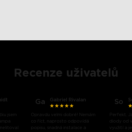
Recenze uživatelů
idt
Gabriel Rivalan
S
Ga
So
tku jsem
Opravdu velmi dobré! Nemám
Perfekt. J
lampa
co říct, naprosto odpovídá
diody od v
 nelitoval
popisu, snadná instalace a
využití a 