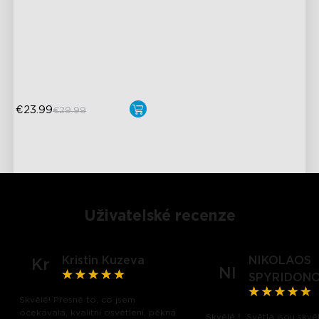
Výkonný výstup 1600 lumenů
Nastavitelná teplota barev
Miliony barevných možností
€23.99
€29.99
Uživatelské recenze
Kristin Kuzeva
NIKOLAOS
Kr
NI
SPYRIDON
Skvělé! Přesně to, co jsem
close
očekávala, kvalitní osvětlení, pěkná
Skvělé！ Světla jsou skvě