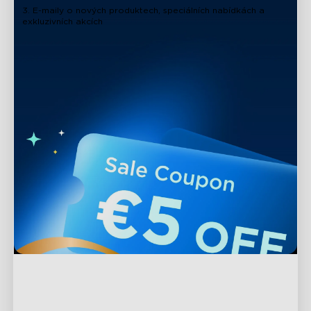
3. E-maily o nových produktech, speciálních nabídkách a
exkluzivních akcích
Podpora
Kontaktujte nás