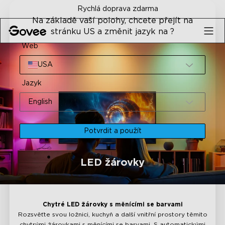
Skip to content
Rychlá doprava zdarma
Na základě vaší polohy, chcete přejít na
stránku US a změnit jazyk na ?
Web
USA
Jazyk
English
Potvrdit a použít
LED žárovky
Chytré LED žárovky s měnícími se barvami
Rozsvěťte svou ložnici, kuchyň a další vnitřní prostory těmito
chytrými žárovkami s měnícími se barvami. S automatickými