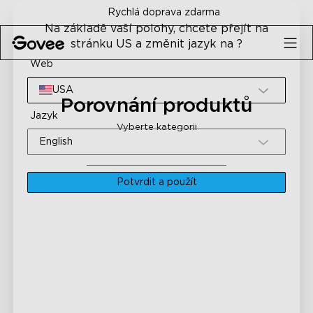
Skip to content
Rychlá doprava zdarma
Na základě vaší polohy, chcete přejít na
stránku US a změnit jazyk na ?
Web
USA
Porovnání produktů
Jazyk
Vyberte kategorii
English
Potvrdit a použít