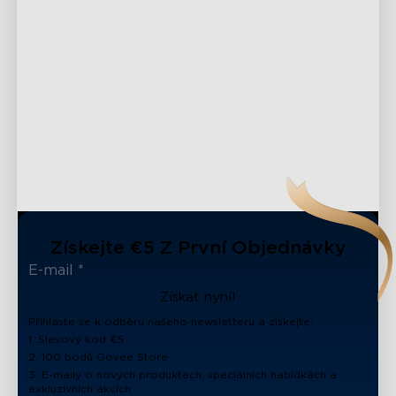
Získejte €5 Z První Objednávky
Získat nyní!
Přihlaste se k odběru našeho newsletteru a získejte:
1. Slevový kód €5
2. 100 bodů Govee Store
close
3. E-maily o nových produktech, speciálních nabídkách a
exkluzivních akcích