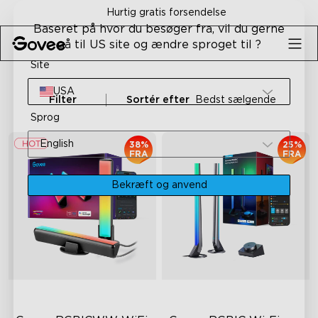
Skip to content
Hurtig gratis forsendelse
Baseret på hvor du besøger fra, vil du gerne
gå til US site og ændre sproget til ?
Site
USA
Filter
Sortér efter
Bedst sælgende
Sprog
English
38%
25%
FRA
FRA
Bekræft og anvend