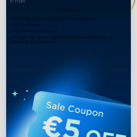
close
Få det nu!
Tilmeld dig vores nyhedsbrev nu og modtag:
1. €5 rabatkode
2. 100 Govee Store-point
3. E-mails om nye produktankomster, særlige tilbud og
eksklusive begivenheder