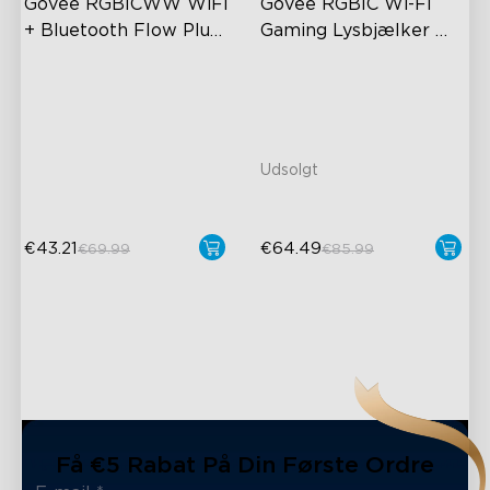
Govee RGBICWW WiFi 
Govee RGBIC Wi-Fi 
+ Bluetooth Flow Plus 
Gaming Lysbjælker 
Light Bars
med Smart Controller
Exciting Lighting Experience
RGBIC Lighting Effects
Music Mode Syncing
DIY Personalization
Voice Control
Variety of Scene Modes
Udsolgt
€43.21
€64.49
€69.99
€85.99
Få €5 Rabat På Din Første Ordre