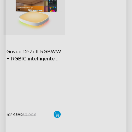
Govee 12-Zoll RGBWW 
+ RGBIC intelligente 
quadratische 
Mehrfarbige Beleuchtung
Deckenleuchte
Einstellbare Helligkeit
Einstellbare Farbtemperatur
Intelligente Steuerung
52.49€
69.99€