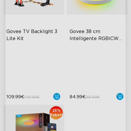
Govee TV Backlight 3 
Govee 38 cm 
Lite Kit
Intelligente RGBICWW 
Deckenleuchte Pro
Verbessertes DreamView-
Flächiger farbenfroher
Erlebnis
Lichteffekt
4-in-1 Lichtkugeln
Hochintensive Beleuchtung
Video- und
Moderner Stil
Audiosynchronisierung
109.99€
84.99€
149.99€
99.99€
close
25%
Rabatt