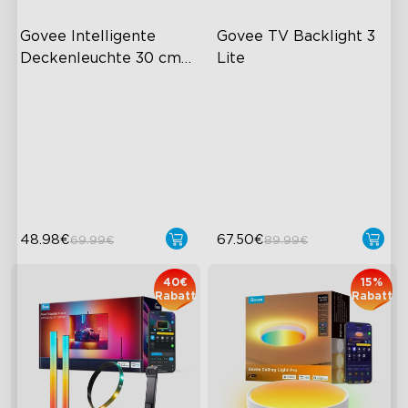
Govee Intelligente 
Govee TV Backlight 3 
Deckenleuchte 30 cm 
Lite
RGBWW + RGBIC
Flächiger farbenfroher
Kameratechnologie mit
Lichteffekt
Fischaugenkorrektur
Hochintensive Beleuchtung
Verbesserte Envisual-
Technologie
Moderner Stil
4-in-1-Lampenkugeln
48.98€
67.50€
69.99€
89.99€
40€
15%
Rabatt
Rabatt