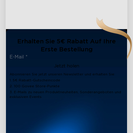
Erhalten Sie 5€ Rabatt Auf Ihre
Erste Bestellung
Jetzt holen
Abonnieren Sie jetzt unseren Newsletter und erhalten Sie:
1. 5€ Rabatt-Gutscheincode
2. 100 Govee Store-Punkte
3. E-Mails zu neuen Produktneuheiten, Sonderangeboten und
exklusiven Events