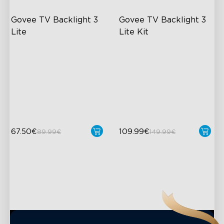
Govee TV Backlight 3 
Govee TV Backlight 3 
Lite
Lite Kit
Kameratechnologie mit
Verbessertes DreamView-
Fischaugenkorrektur
Erlebnis
Verbesserte Envisual-
4-in-1 Lichtkugeln
Technologie
Video- und
4-in-1-Lampenkugeln
Audiosynchronisierung
67.50€
109.99€
89.99€
149.99€
close