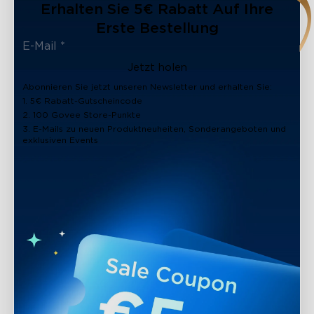
Erhalten Sie 5€ Rabatt Auf Ihre
Erste Bestellung
Jetzt holen
Abonnieren Sie jetzt unseren Newsletter und erhalten Sie:
1. 5€ Rabatt-Gutscheincode
2. 100 Govee Store-Punkte
3. E-Mails zu neuen Produktneuheiten, Sonderangeboten und
exklusiven Events