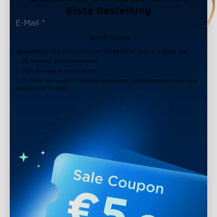
Erste Bestellung
Jetzt holen
Abonnieren Sie jetzt unseren Newsletter und erhalten Sie:
1. 5€ Rabatt-Gutscheincode
2. 100 Govee Store-Punkte
3. E-Mails zu neuen Produktneuheiten, Sonderangeboten und
exklusiven Events