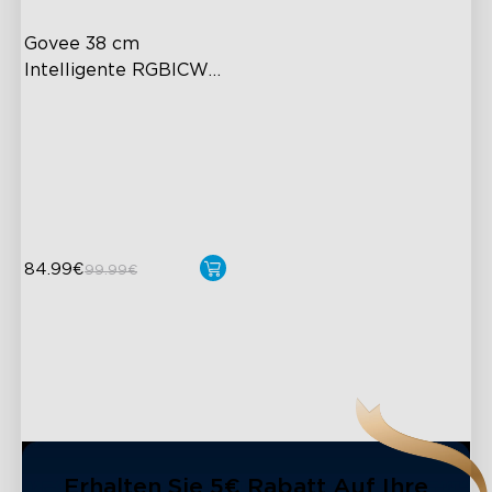
Govee 38 cm 
Intelligente RGBICWW 
Deckenleuchte Pro
Flächiger farbenfroher
Lichteffekt
Hochintensive Beleuchtung
Moderner Stil
84.99€
99.99€
close
Erhalten Sie 5€ Rabatt Auf Ihre