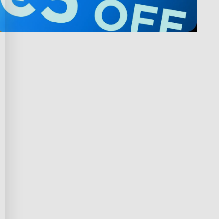
n Govee werden
Privacy & Terms
nungsprogramm
Privacy Policy
ramm
Terms of Service
skauf
Intellectual Property Rights
n Bildungsbereich
Declaration of Conformity