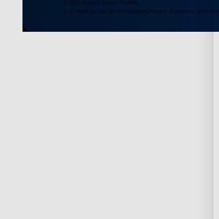
2. 100 Govee Store-Punkte
3. E-Mails zu neuen Produktneuheiten, Sonderangeboten
Support
Entdecken
Kontaktieren Sie uns
Über Govee
FAQs
Über GoveeLife
Rückgabe & Erstattung
RGBIC Technologi
Versandbedingungen
Vorteile für neue 