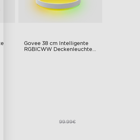
e 
Govee 38 cm Intelligente 
RGBICWW Deckenleuchte 
Pro
Flächiger farbenfroher
Lichteffekt
Hochintensive Beleuchtung
Moderner Stil
84.99€
99.99€