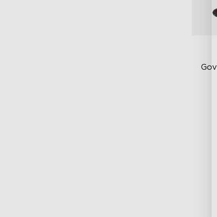
Gov
Ka
Fi
Ve
Te
4-