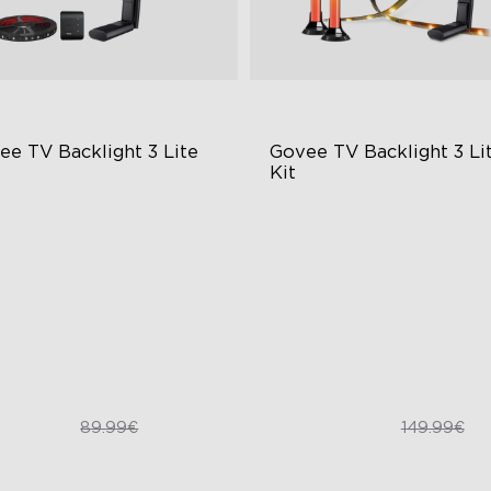
ee TV Backlight 3 Lite
Govee TV Backlight 3 Lit
Kit
meratechnologie mit
Verbessertes DreamView-
schaugenkorrektur
Erlebnis
rbesserte Envisual-
4-in-1 Lichtkugeln
chnologie
Video- und
in-1-Lampenkugeln
Audiosynchronisierung
67.50€
109.99€
89.99€
149.99€
close