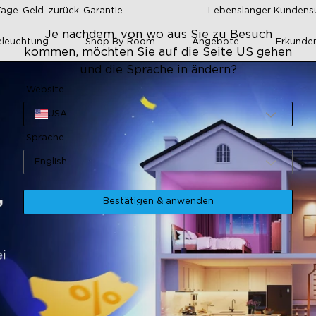
Tage-Geld-zurück-Garantie
Lebenslanger Kundens
Je nachdem, von wo aus Sie zu Besuch
leuchtung
Shop By Room
Angebote
Erkunde
kommen, möchten Sie auf die Seite US gehen
und die Sprache in ändern?
Website
USA
Sprache
English
Bestätigen & anwenden