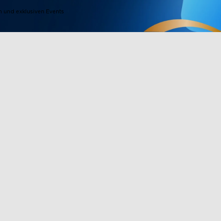
 und exklusiven Events
Fußzeilenprodukte
Partner vo
Fernseher-Lichter
Govee Beloh
Außenbeleuchtung
Partnerprog
e
Stehlampen
Unternehmen
Nutzer
Lichtstreifen
Rabatt für de