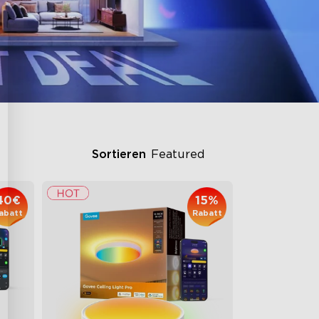
Sortieren
Featured
40€
15%
abatt
Rabatt