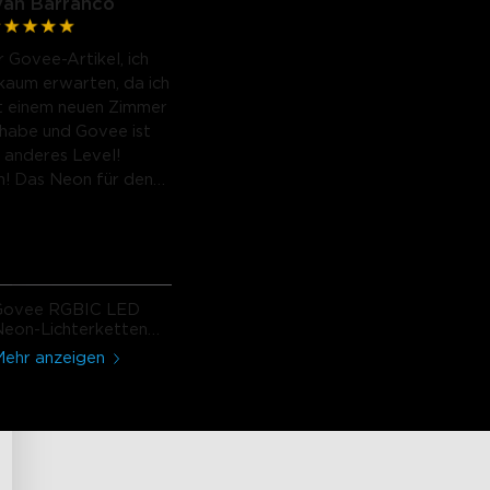
van Barranco
r Govee-Artikel, ich
kaum erwarten, da ich
t einem neuen Zimmer
habe und Govee ist
n anderes Level!
h! Das Neon für den
h ist spektakulär! Ich
Govee RGBIC LED
eon-Lichterketten
ür Schreibtische
ehr anzeigen