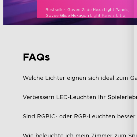
Bestseller: Govee Glide Hexa Light Panels, 
Govee Glide Hexagon Light Panels Ultra, 
Govee Glide Wall Light, Govee Glide RGBIC Y 
Lights
FAQs
Welche Lichter eignen sich ideal zum G
Verbessern LED-Leuchten Ihr Spielerleb
Sind RGBIC- oder RGB-Leuchten besser 
Wie beleuchte ich mein Zimmer zum Spi