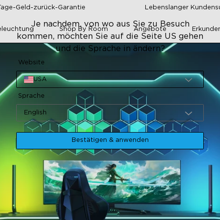
Tage-Geld-zurück-Garantie
Lebenslanger Kundens
Je nachdem, von wo aus Sie zu Besuch
leuchtung
Shop By Room
Angebote
Erkunde
kommen, möchten Sie auf die Seite US gehen
und die Sprache in ändern?
Website
USA
Sprache
English
Bestätigen & anwenden