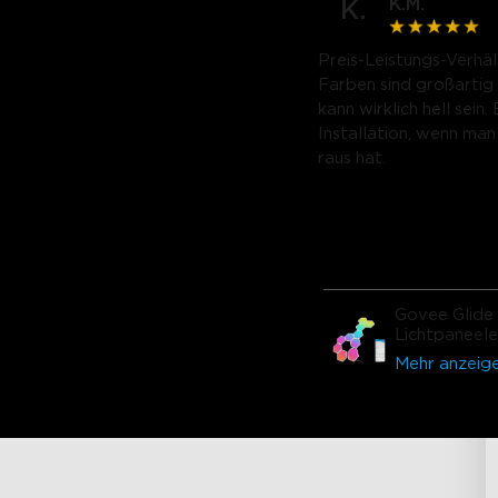
K.M.
K.
Preis-Leistungs-Verhäl
Farben sind großartig
kann wirklich hell sein.
Installation, wenn ma
raus hat.
Govee Glide
Lichtpaneele
Mehr anzeig