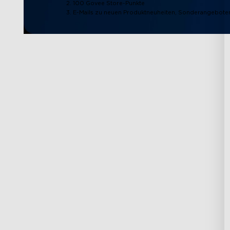
2. 100 Govee Store-Punkte
3. E-Mails zu neuen Produktneuheiten, Sonderangeboten
Support
Entdecken
Kontaktieren Sie uns
Über Govee
FAQs
Über GoveeLife
Rückgabe & Erstattung
RGBIC Technologi
Versandbedingungen
Vorteile für neue 