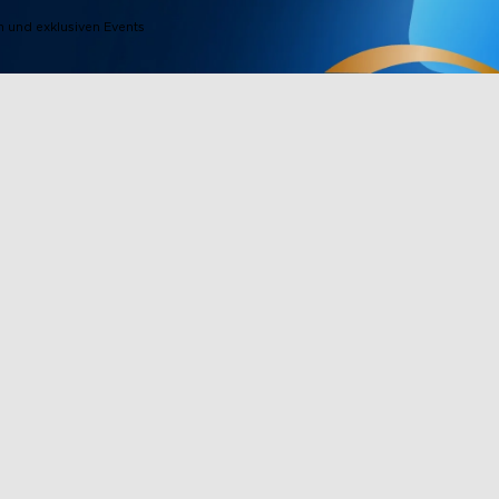
 und exklusiven Events
Fußzeilenprodukte
Partner vo
Fernseher-Lichter
Govee Beloh
Außenbeleuchtung
Partnerprog
e
Stehlampen
Unternehmen
Nutzer
Lichtstreifen
Rabatt für de