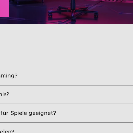
aming?
nis?
für Spiele geeignet?
elen?