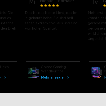
Michael Thomaier
I
Mi
Iv
tnis! Die
Dies ist das beste Licht, das ich
Mein erste
 und es
je gekauft habe. Sie sind hell,
konnte es 
 Einfache
sehen extrem cool aus und sind
gerade mi
n den Dreh
von hoher Qualität.
begonnen 
wirklich ei
Unglaublic
Schreibtisc
liebe es!
 Hexa
Govee Gaming-
Wandleuchte
N
f
en
Mehr anzeigen
M