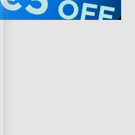
n Govee werden
Privacy & Terms
nungsprogramm
Privacy Policy
ramm
Terms of Service
skauf
Intellectual Property Rights
n Bildungsbereich
Declaration of Conformity