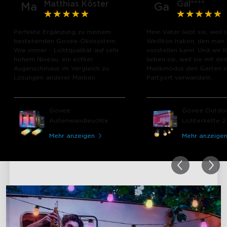
Matthias Köster
Gal****
Ma
Ga
Perfekte Ergänzung zu meinem
Mein Vater liebt sie, weil 
bestehenden Govee-Ökosystem.
Weißton haben, den man 
Wie immer - Lichtqualität auf sehr
vorstellen kann. Und wir 
hohem Niveau, ein echter
lieben sie, weil sie mit de
Augenschmaus im Vergleich zu
Musikmodus den Garten i
Lösungen anderer Marken.
Partyort verwandeln.
Govee
Govee Outdo
Außenwandleuchte
Lichterkette 2
Mehr anzeigen
Mehr anzeige