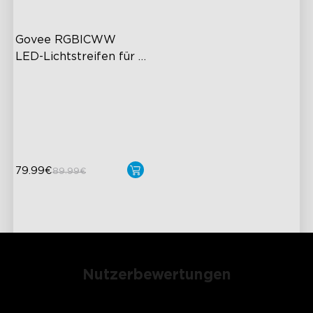
Govee RGBICWW 
LED-Lichtstreifen für 
den Außenbereich
RGBIC Technologie
IP65 Wasserdicht
Warm & Cool White
79.99€
89.99€
Nutzerbewertungen