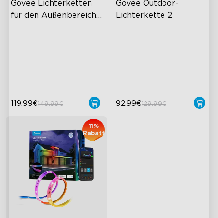
Govee Lichterketten 
Govee Outdoor-
für den Außenbereich 
Lichterkette 2
mit transparenten 
Transparentes Design
RGBICW-
Lampen
Beleuchtungseffekte
111 Scenemodi
47 Szenenmodi
1200 Lumen Heiligkeit
Splitterfreies Design
119.99€
92.99€
149.99€
129.99€
11%
Rabatt