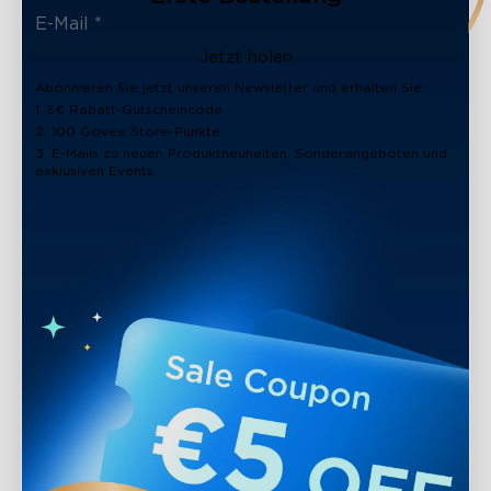
Jetzt holen
Abonnieren Sie jetzt unseren Newsletter und erhalten Sie:
1. 5€ Rabatt-Gutscheincode
2. 100 Govee Store-Punkte
3. E-Mails zu neuen Produktneuheiten, Sonderangeboten und
exklusiven Events