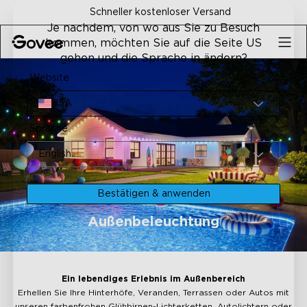
Skip to content
nloser Versand
30-Tage-Geld-zur
Je nachdem, von wo aus Sie zu Besuch
kommen, möchten Sie auf die Seite US
gehen und die Sprache in ändern?
Website
USA
Sprache
English
Bestätigen & anwenden
Außenbeleuchtung
Ein lebendiges Erlebnis im Außenbereich
Erhellen Sie Ihre Hinterhöfe, Veranden, Terrassen oder Autos mit
unseren farbenfrohen Glühbirnen-Lichterketten, Autolichtern oder