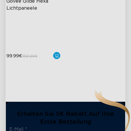
Govee Glide Hexa 
Lichtpaneele
RGBIC-Lichteffekte
DIY-Design
Animierte Effekte
99.99€
169.99€
Erhalten Sie 5€ Rabatt Auf Ihre
Erste Bestellung