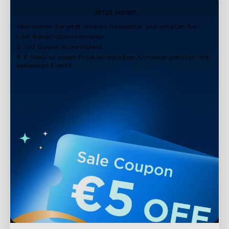
close
Jetzt holen
Abonnieren Sie jetzt unseren Newsletter und erhalten Sie:
1. 5€ Rabatt-Gutscheincode
2. 100 Govee Store-Punkte
3. E-Mails zu neuen Produktneuheiten, Sonderangeboten und
exklusiven Events