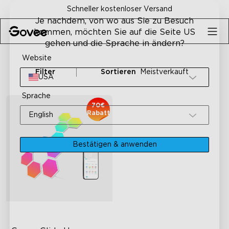
Skip to content
Schneller kostenloser Versand
Je nachdem, von wo aus Sie zu Besuch
kommen, möchten Sie auf die Seite US
gehen und die Sprache in ändern?
Website
Filter
Sortieren
Meistverkauft
USA
Sprache
70€
Rabatt
English
Bestätigen & anwenden