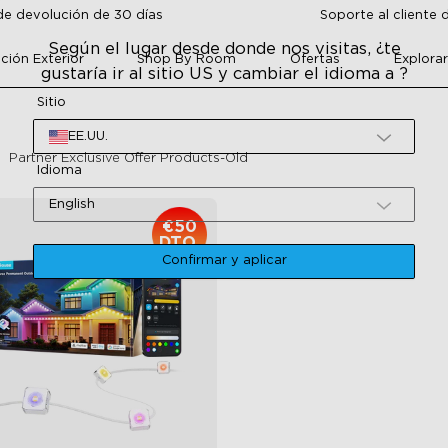
de devolución de 30 días
Soporte al cliente 
Según el lugar desde donde nos visitas, ¿te
ción Exterior
Shop By Room
Ofertas
Explora
gustaría ir al sitio US y cambiar el idioma a ?
Sitio
EE.UU.
Partner Exclusive Offer Products-Old
Idioma
English
€50
DTO.
Confirmar y aplicar