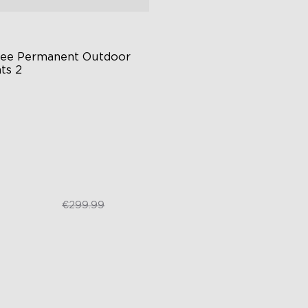
ee Permanent Outdoor 
ts 2
pectáculo de Luz AI
gamento VHB y Clips
porte Matter
€249.99
€299.99