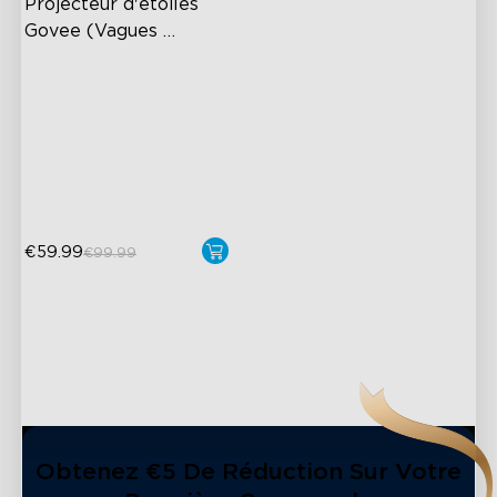
Projecteur d'étoiles 
Govee (Vagues 
océaniques)
Lentille texturée à double
couche
Zone de couverture de
50m²
Plus de 40 modes de scène
€59.99
€99.99
Obtenez €5 De Réduction Sur Votre