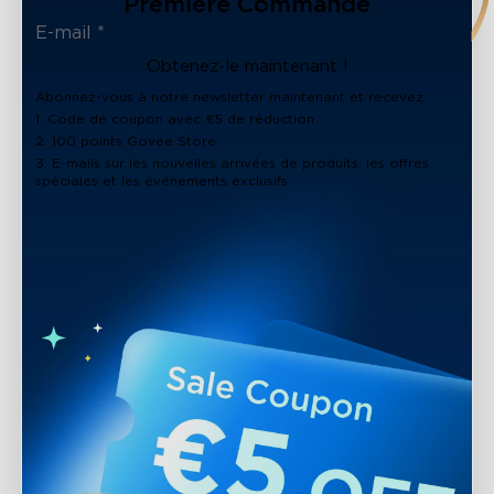
Première Commande
close
Obtenez-le maintenant !
Abonnez-vous à notre newsletter maintenant et recevez :
1. Code de coupon avec €5 de réduction
2. 100 points Govee Store
3. E-mails sur les nouvelles arrivées de produits, les offres
spéciales et les événements exclusifs