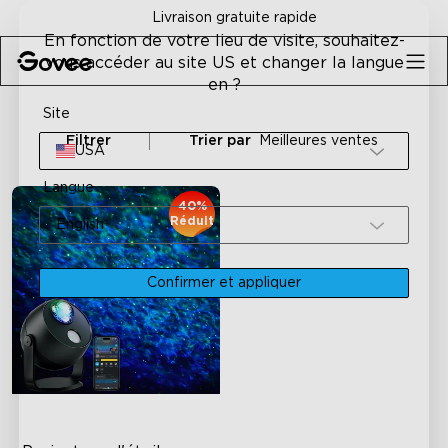
Skip to content
Livraison gratuite rapide
En fonction de votre lieu de visite, souhaitez-
vous accéder au site US et changer la langue
en ?
Site
Filtrer
Trier par
Meilleures ventes
USA
Langue
40%
Réduit
English
Confirmer et appliquer