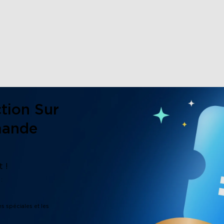
close
tion Sur
mande
 !
:
es spéciales et les