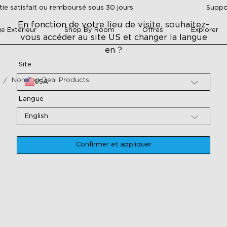
tie satisfait ou remboursé sous 30 jours
Suppor
En fonction de votre lieu de visite, souhaitez-
ge Extérieur
Shop By Room
Offres
Explorer
vous accéder au site US et changer la langue
en ?
Site
Non-Top Deal Products
USA
Langue
English
Confirmer et appliquer