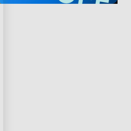
 avec Govee
Privacy & Terms
e récompenses
Privacy Policy
Terms of Service
ffiliation
Intellectual Property Rights
prise
Declaration of Conformity
tion
Accessibility
iscount