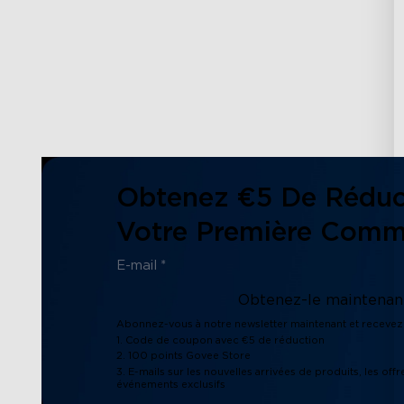
Obtenez €5 De Réduc
Votre Première Com
Obtenez-le maintenant
Abonnez-vous à notre newsletter maintenant et recevez 
1. Code de coupon avec €5 de réduction
2. 100 points Govee Store
3. E-mails sur les nouvelles arrivées de produits, les offr
événements exclusifs