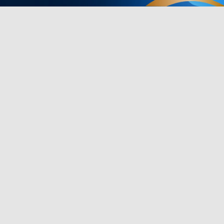
Produits en pied de page
Partenariat
ee
Lumières TV
Programme d
Govee
eLife
Lumières d'extérieur
Programme d'a
C
Lampes
Achat d'entre
s
Bandes lumineuses
Remise éduca
a
Lumières de jeu
Key Worker D