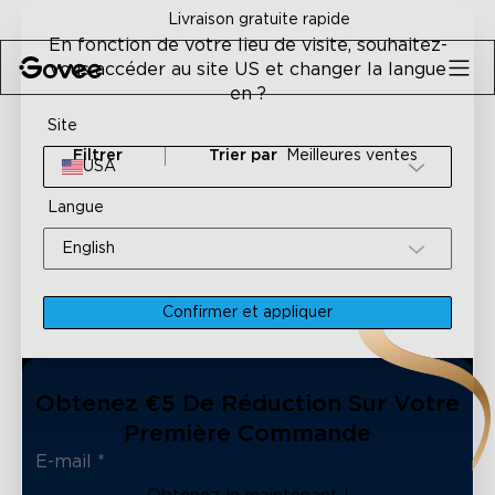
Skip to content
Livraison gratuite rapide
En fonction de votre lieu de visite, souhaitez-
vous accéder au site US et changer la langue
en ?
Site
Filtrer
Trier par
Meilleures ventes
USA
Langue
English
Confirmer et appliquer
Obtenez €5 De Réduction Sur Votre
Première Commande