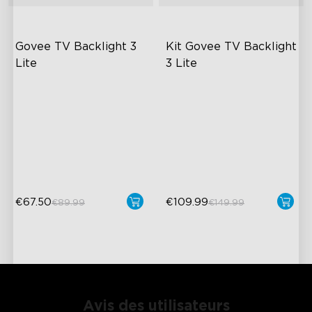
Govee TV Backlight 3 
Kit Govee TV Backlight 
Lite
3 Lite
Fish-Eye Correction Camera
Enhanced DreamView
Technology
Experience
Upgraded Envisual
4-in-1 Light Beads
Technology
Video & Audio Syncing
4-in-1 Lamp Beads
€67.50
€109.99
€89.99
€149.99
Avis des utilisateurs