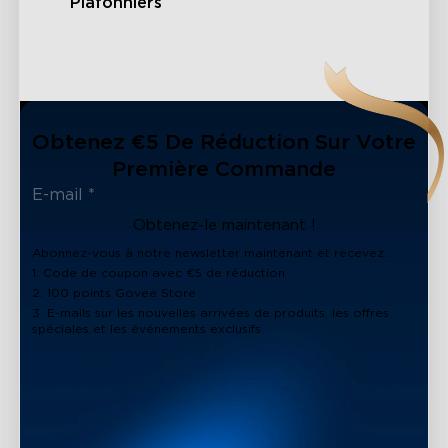
Plafonniers
Obtenez €5 De Réduction Sur Votre
Première Commande
Obtenez-le maintenant !
Abonnez-vous à notre newsletter maintenant et recevez :
1. Code de coupon avec €5 de réduction
2. 100 points Govee Store
3. E-mails sur les nouvelles arrivées de produits, les offres
spéciales et les événements exclusifs