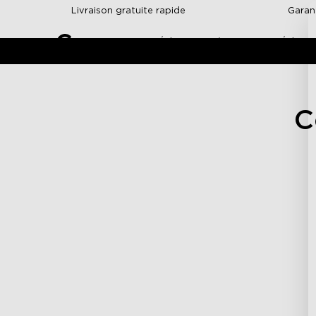
Skip to content
Livraison gratuite rapide
Garan
Éclairage Intérieur
Éclaira
C