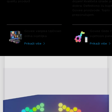
quality product
dojam! Kvaliteta izrade je
dobra. Definitivno ću kupi
Govee proizvode. Toplo
preporučujem.
Govee vanjska UpDown
Govee Glide 
zidna svjetiljka
svjetlosni pane
Prikaži više
Prikaži više