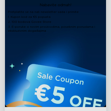
Nabavite odmah!
Pretplatite se na naš newsletter sada i primite:
1. Kupon kod za €5 popusta
2. 100 bodova Govee Store
3. E-poruke o novim proizvodima, posebnim ponudama i
ekskluzivnim događajima