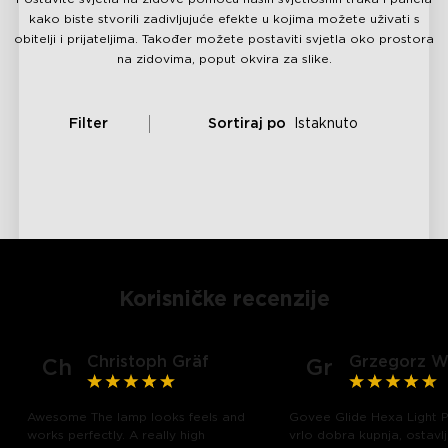
kako biste stvorili zadivljujuće efekte u kojima možete uživati s
obitelji i prijateljima. Također možete postaviti svjetla oko prostora
na zidovima, poput okvira za slike.
Filter
Sortiraj po
Istaknuto
Korisničke recenzije
Christoph Gräf
Grzegorz W
Ch
Gr
Awesome The lamp looks feels and
Govee Glide Hexa Light P
works perfectly. A really high
vrlo dobra kupnja, ostavlj