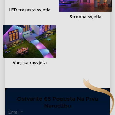
LED trakasta svjetla
Stropna svjetla
Vanjska rasvjeta
Ostvarite €5 Popusta Na Prvu
Narudžbu