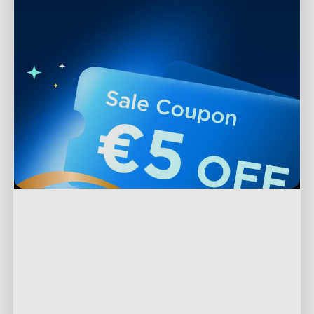
Támogatás
Kapcsolat
Felfedezés
GYIK
A Govee-ról
Lábléc termékek
Visszatérítések és Visszafizetések
A GoveeLife-ról
TV világítás