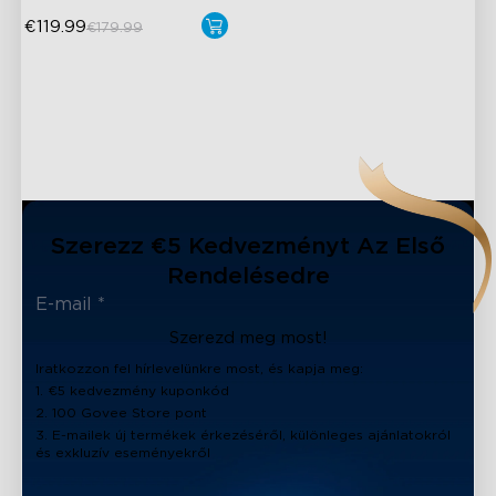
€119.99
€179.99
close
Szerezz €5 Kedvezményt Az Első
Rendelésedre
Szerezd meg most!
Iratkozzon fel hírlevelünkre most, és kapja meg:
1. €5 kedvezmény kuponkód
2. 100 Govee Store pont
3. E-mailek új termékek érkezéséről, különleges ajánlatokról
és exkluzív eseményekről