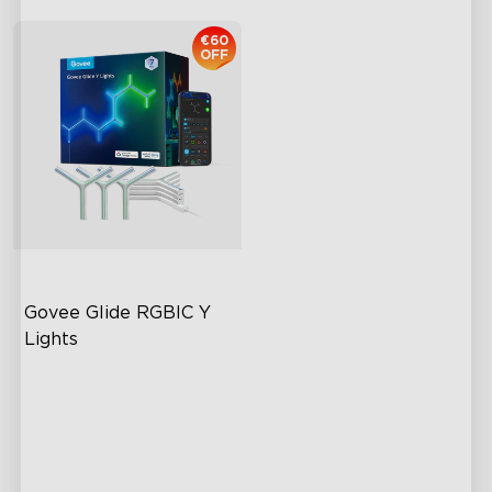
€60
OFF
Govee Glide RGBIC Y 
Lights
RGBIC Világítási Effektek
40+ Jelenet Mód
DIY Dizájn