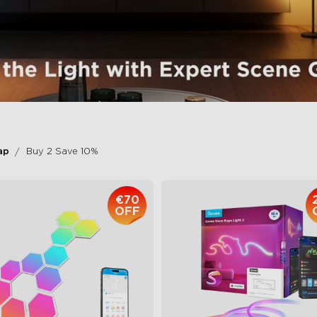
ap
Buy 2 Save 10%
€70
OFF