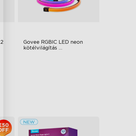
 2
Govee RGBIC LED neon 
kötélvilágítás 
íróasztalokhoz
RGBIC Lighting Effects
Glare-free Diffusion
Cuttable
€84.99
€50
OFF