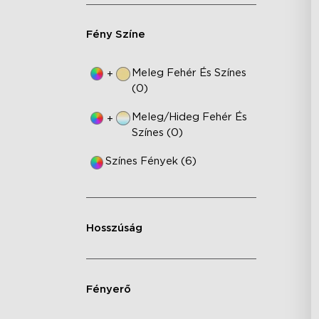
RG
DI
Fény Színe
Ex
Meleg Fehér És Színes
+
(0)
Meleg/hideg Fehér És
+
Színes (0)
Színes Fények (6)
Hosszúság
Fényerő