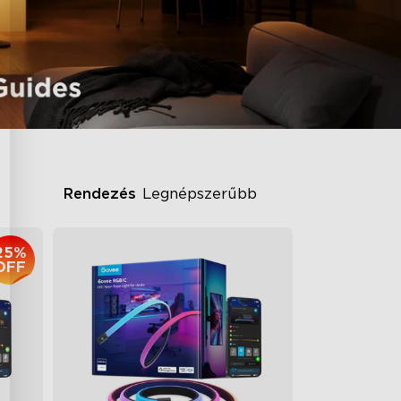
Rendezés
Legnépszerűbb
25%
OFF