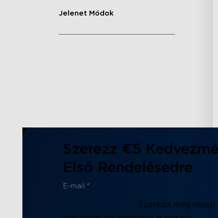
Jelenet Módok
Szerezz €5 Kedvezmé
Első Rendelésedre
Szerezd meg most!
Iratkozzon fel hírlevelünkre most, és kapja meg: