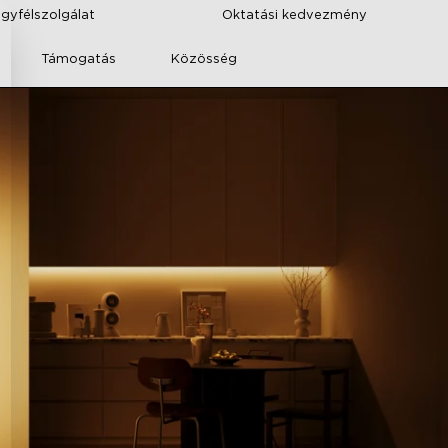
ügyfélszolgálat
Oktatási kedvezmény
Támogatás
Közösség