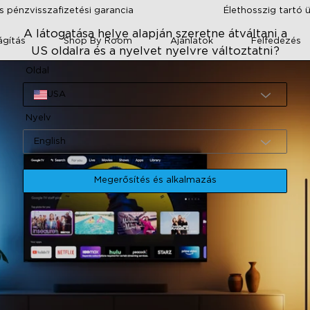
 pénzvisszafizetési garancia
Élethosszig tartó 
A látogatása helye alapján szeretne átváltani a
lágítás
Shop By Room
Ajánlatok
Felfedezés
US oldalra és a nyelvet nyelvre változtatni?
Oldal
USA
Nyelv
English
Megerősítés és alkalmazás