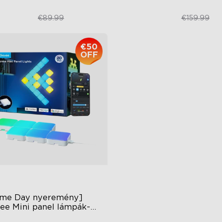
€59.98
€109.99
€89.99
€159.99
€50
close
OFF
ime Day nyeremény] 
ee Mini panel lámpák-
darabos csomag