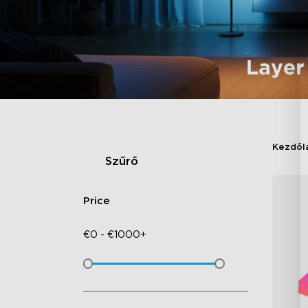
Kezdől
Szűrő
Price
€
0
-
€
1000+