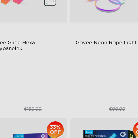
ee Glide Hexa 
Govee Neon Rope Light
ypanelek
BIC Lighting Effects
RGBIC Lighting Effects
Y Design
Matter Compatible
imated Effects
AI Lighting Bot
€99.99
€74.99
€169.99
€99.99
33%
OFF