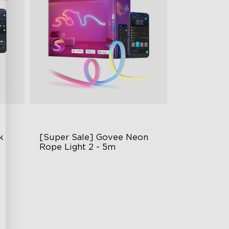
k
[Super Sale] Govee Neon 
Rope Light 2 - 5m
RGBIC világítási effektek
Matter kompatibilis
t
AI világítási bot