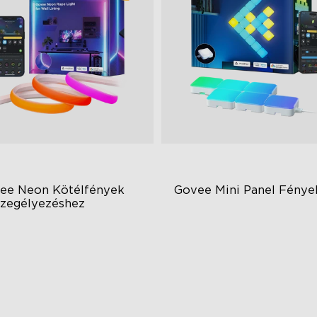
ee Neon Kötélfények 
Govee Mini Panel Fénye
szegélyezéshez
de Illumination Area
RGBIC Light Effects
cellent Corner Adaptation
DIY Design
pansive Lighting Coverage
Expansion & Splicing Suppor