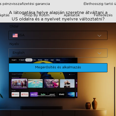
 pénzvisszafizetési garancia
Élethosszig tartó 
A látogatása helye alapján szeretne átváltani a
lágítás
Shop By Room
Ajánlatok
Felfedezés
US oldalra és a nyelvet nyelvre változtatni?
Oldal
USA
Nyelv
English
Megerősítés és alkalmazás