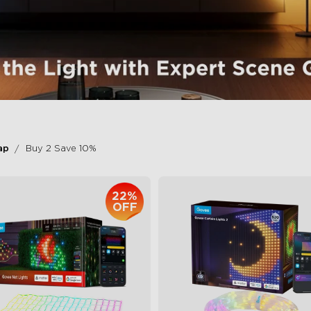
ap
Buy 2 Save 10%
22%
OFF