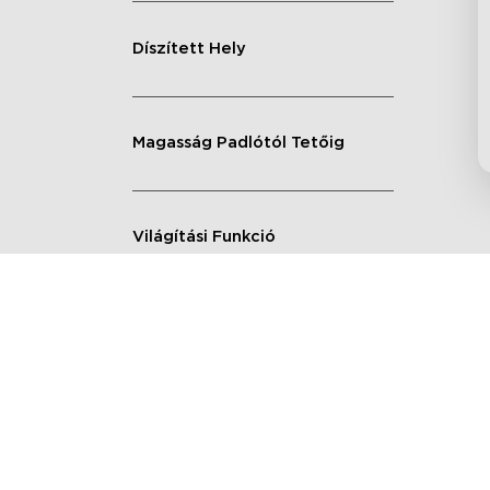
Díszített Hely
Magasság Padlótól Tetőig
Világítási Funkció
Mennyiség
Forma