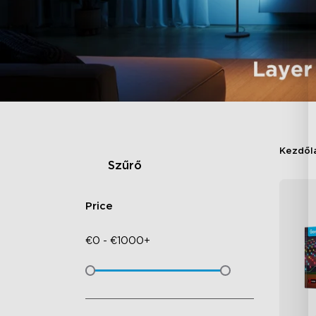
Kezdől
Szűrő
Price
€
0
-
€
1000+