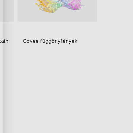
ain 
Govee függönyfények
val
Best Pattern Display Ability
Creative DIY Mode
Multiple Lighting Effects
€129.99