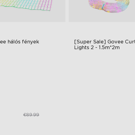
ee hálós fények
[Super Sale] Govee Curt
Lights 2 - 1.5m*2m
eatív DIY Mód
Fedezd fel a kreativitást AI-
IC Világítási Effektek
Vizualizált minták
nnyű Telepítés
Sima GIF megjelenítések
téri Ellenálló
DIY funkciók
€69.99
€149.99
€89.99