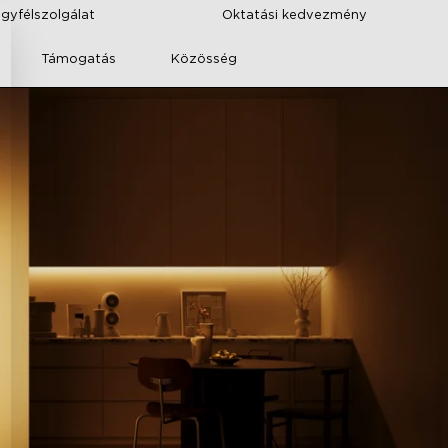
ügyfélszolgálat
Oktatási kedvezmény
Támogatás
Közösség