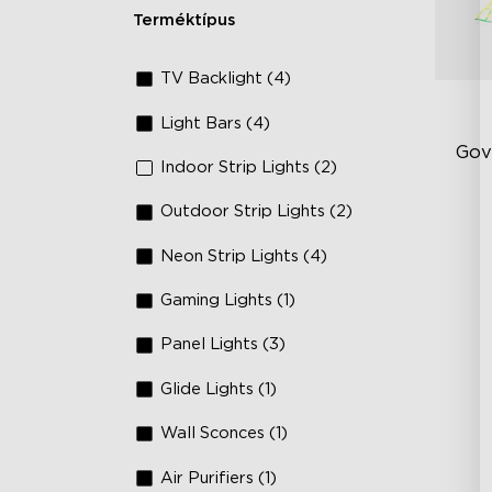
Terméktípus
TV Backlight (4)
Light Bars (4)
Gov
Indoor Strip Lights (2)
Outdoor Strip Lights (2)
Kr
RGB
Neon Strip Lights (4)
Kö
Gaming Lights (1)
Kül
Panel Lights (3)
Glide Lights (1)
Wall Sconces (1)
Air Purifiers (1)