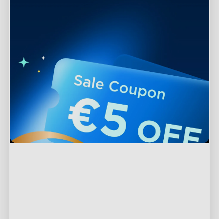
Támogatás
Kapcsolat
Felfedezés
GYIK
A Govee-ról
Lábléc termékek
Visszatérítések és Visszafizetések
A GoveeLife-ról