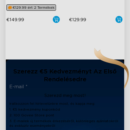
€129.99 ért 2 Termékek
€149.99
€129.99
close
Szerezz €5 Kedvezményt Az Első
Rendelésedre
Szerezd meg most!
Iratkozzon fel hírlevelünkre most, és kapja meg:
1. €5 kedvezmény kuponkód
2. 100 Govee Store pont
3. E-mailek új termékek érkezéséről, különleges ajánlatokról
és exkluzív eseményekről