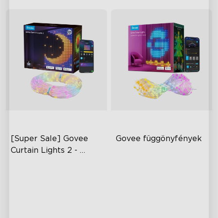
[Super Sale] Govee 
Govee függönyfények
Curtain Lights 2 - 
1.5m*2m
Fedezd fel a kreativitást AI-
Best Pattern Display Ability
val
Creative DIY Mode
Vizualizált minták
Multiple Lighting Effects
Sima GIF megjelenítések
DIY funkciók