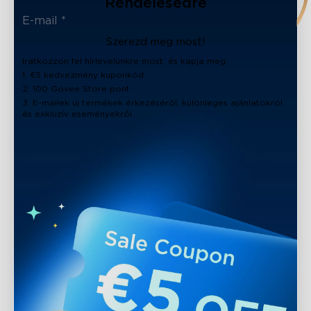
Rendelésedre
close
Szerezd meg most!
Iratkozzon fel hírlevelünkre most, és kapja meg:
1. €5 kedvezmény kuponkód
2. 100 Govee Store pont
3. E-mailek új termékek érkezéséről, különleges ajánlatokról
és exkluzív eseményekről