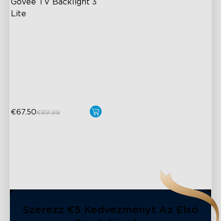
Govee TV Backlight 3 
Lite
Fish-Eye Correction Camera
Technology
Upgraded Envisual
Technology
4-in-1 Lamp Beads
€67.50
€89.99
Szerezz €5 Kedvezményt Az Első