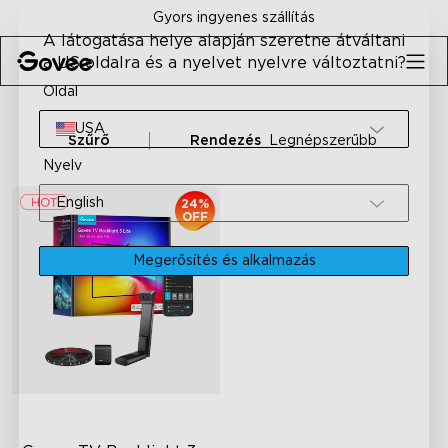
Skip to content
Gyors ingyenes szállítás
A látogatása helye alapján szeretne átváltani
a US oldalra és a nyelvet nyelvre változtatni?
Oldal
USA
Szűrő
Rendezés
Legnépszerűbb
Nyelv
English
24%
OFF
Megerősítés és alkalmazás