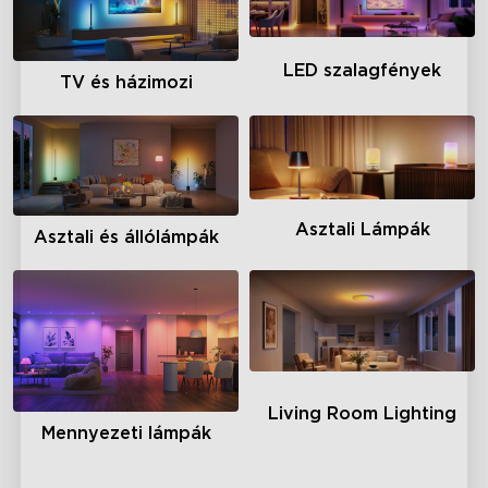
LED szalagfények
TV és házimozi
Asztali Lámpák
Asztali és állólámpák
Living Room Lighting
Mennyezeti lámpák