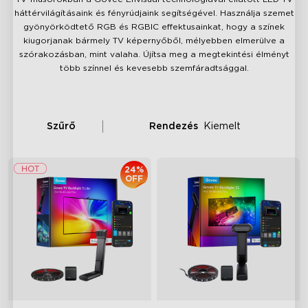
háttérvilágításaink és fényrúdjaink segítségével. Használja szemet
gyönyörködtető RGB és RGBIC effektusainkat, hogy a színek
kiugorjanak bármely TV képernyőből, mélyebben elmerülve a
szórakozásban, mint valaha. Újítsa meg a megtekintési élményt
több színnel és kevesebb szemfáradtsággal.
Szűrő
Rendezés
Kiemelt
24%
OFF