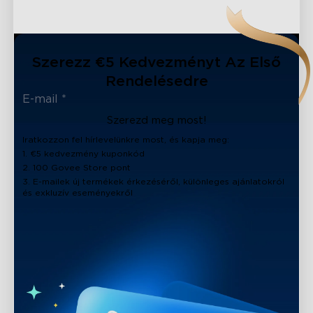
Szerezz €5 Kedvezményt Az Első
Rendelésedre
Szerezd meg most!
Iratkozzon fel hírlevelünkre most, és kapja meg:
1. €5 kedvezmény kuponkód
2. 100 Govee Store pont
3. E-mailek új termékek érkezéséről, különleges ajánlatokról
és exkluzív eseményekről