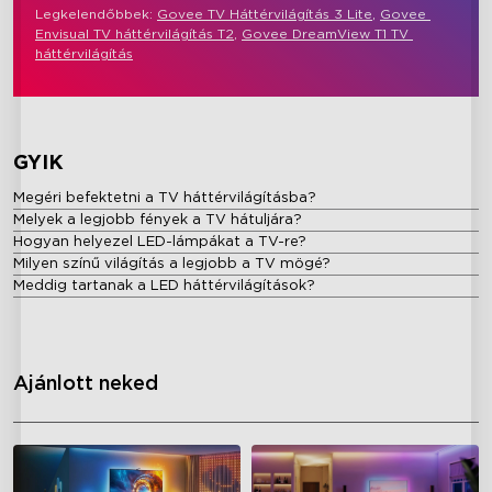
Legkelendőbbek: 
Govee TV Háttérvilágítás 3 Lite
, 
Govee 
Envisual TV háttérvilágítás T2
, 
Govee DreamView T1 TV 
háttérvilágítás
GYIK
Megéri befektetni a TV háttérvilágításba?
Melyek a legjobb fények a TV hátuljára?
Hogyan helyezel LED-lámpákat a TV-re?
Milyen színű világítás a legjobb a TV mögé?
Meddig tartanak a LED háttérvilágítások?
Ajánlott neked