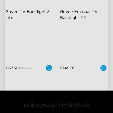
Govee TV Backlight 3 
Govee Envisual TV 
Lite
Backlight T2
Fish-Eye Correction Camera
Govee Envisual Technology
Technology
Innovative Dual Camera
Upgraded Envisual
Design
Technology
Enhanced RGBIC Lighting
4-in-1 Lamp Beads
€67.50
€149.99
€89.99
Felhasználói értékelések