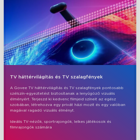
TV háttérvilágítás és TV szalagfények
A Govee TV háttérvilágítás és TV szalagfények pontosabb 
szélszín-egyeztetést biztosítanak a lenyűgöző vizuális 
close
élményért. Terjeszd ki kedvenc filmjeid színeit az egész 
szobában, létrehozva egy privát házi mozit és egy valóban 
magával ragadó vizuális élményt.

Ideális TV-nézők, sportrajongók, lelkes játékosok és 
filmrajongók számára
