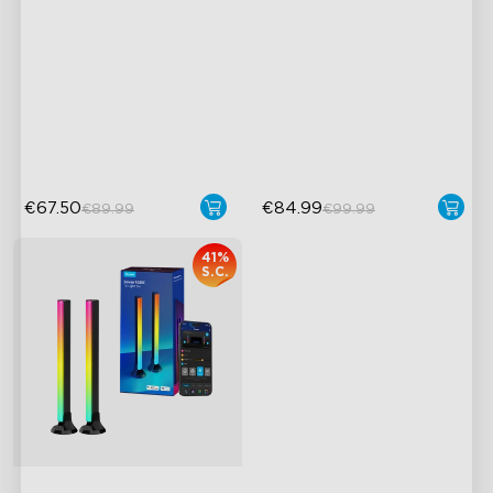
38cm Pro
Tecnologia Fotocamera con
Effetto Luce Colorata
Correzione Fish-Eye
Planare
Tecnologia Envisual
Illuminazione ad Alta
Migliorata
Intensità
Perle Lampada 4-in-1
Stile Moderno
€67.50
€84.99
€89.99
€99.99
41%
S.C.