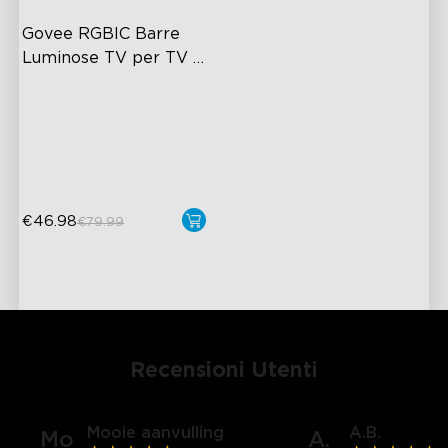
Govee RGBIC Barre 
Luminose TV per TV 
da 45-70 pollici
RGBIC Lighting Experience
Multiple TV Sizes
Music Sync Lighting
€46.98
€79.99
Recensioni Utenti
Mooie aanvulling
A.B.
Mo
A.