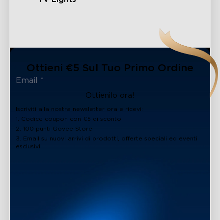
Ottieni €5 Sul Tuo Primo Ordine
Ottienilo ora!
Iscriviti alla nostra newsletter ora e ricevi:
1. Codice coupon con €5 di sconto
2. 100 punti Govee Store
3. Email su nuovi arrivi di prodotti, offerte speciali ed eventi
esclusivi