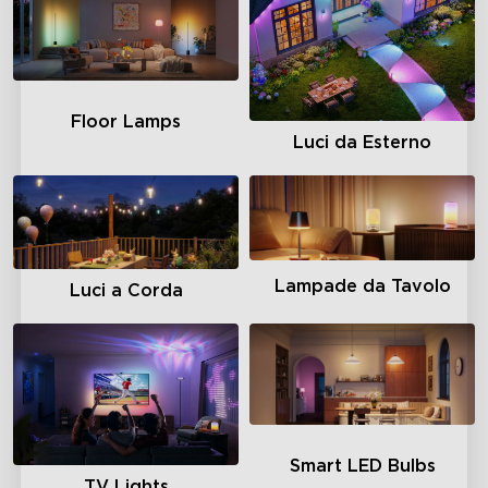
Floor Lamps
Luci da Esterno
Lampade da Tavolo
Luci a Corda
Smart LED Bulbs
TV Lights