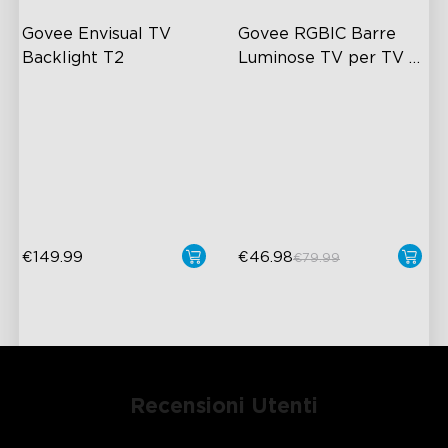
Govee Envisual TV 
Govee RGBIC Barre 
Backlight T2
Luminose TV per TV 
da 45-70 pollici
Tecnologia Govee Envisual
RGBIC Lighting Experience
Design Innovativo a Doppia
Multiple TV Sizes
Fotocamera
Music Sync Lighting
Illuminazione RGBIC
Migliorata
€149.99
€46.98
€79.99
Recensioni Utenti