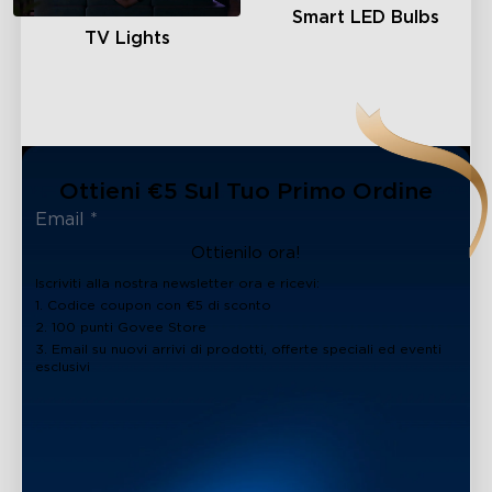
Smart LED Bulbs
TV Lights
Ottieni €5 Sul Tuo Primo Ordine
Ottienilo ora!
Iscriviti alla nostra newsletter ora e ricevi:
1. Codice coupon con €5 di sconto
2. 100 punti Govee Store
3. Email su nuovi arrivi di prodotti, offerte speciali ed eventi
esclusivi