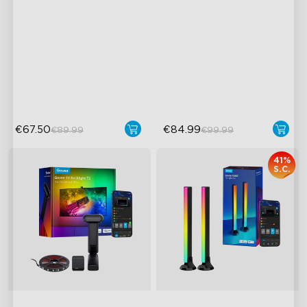
38cm Pro
Tecnologia Fotocamera con
Effetto Luce Colorata
Correzione Fish-Eye
Planare
Tecnologia Envisual
Illuminazione ad Alta
Migliorata
Intensità
Perle Lampada 4-in-1
Stile Moderno
€67.50
€84.99
€89.99
€99.99
41%
S.C.